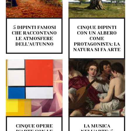
5 DIPINTI FAMOSI
CINQUE DIPINTI
CHE RACCONTANO
CON UN ALBERO
LE ATMOSFERE
COME
DELL’AUTUNNO
PROTAGONISTA: LA
NATURA SI FA ARTE
CINQUE OPERE
LA MUSICA