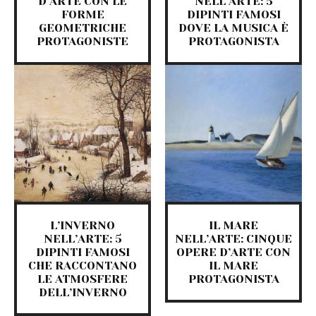
D’ARTE CON LE
NELL’ARTE: 5
FORME
DIPINTI FAMOSI
GEOMETRICHE
DOVE LA MUSICA È
PROTAGONISTE
PROTAGONISTA
L’INVERNO
IL MARE
NELL’ARTE: 5
NELL’ARTE: CINQUE
DIPINTI FAMOSI
OPERE D’ARTE CON
CHE RACCONTANO
IL MARE
LE ATMOSFERE
PROTAGONISTA
DELL’INVERNO