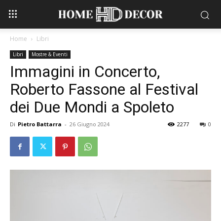
Home
Libri
Libri
Mostre & Eventi
Immagini in Concerto,
Roberto Fassone al Festival
dei Due Mondi a Spoleto
Di
Pietro Battarra
-
26 Giugno 2024
2277
0