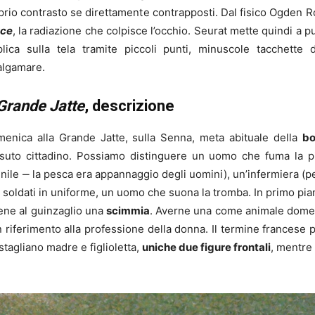
roprio contrasto se direttamente contrapposti. Dal fisico Ogden R
uce
, la radiazione che colpisce l’occhio. Seurat mette quindi a p
ca sulla tela tramite piccoli punti, minuscole tacchette 
malgamare.
Grande Jatte
, descrizione
menica alla Grande Jatte, sulla Senna, meta abituale della
bo
essuto cittadino. Possiamo distinguere un uomo che fuma la p
ile ‒ la pesca era appannaggio degli uomini), un’infermiera (pe
soldati in uniforme, un uomo che suona la tromba. In primo pian
iene al guinzaglio una
scimmia
. Averne una come animale domest
 riferimento alla professione della donna. Il termine francese 
 stagliano madre e figlioletta,
uniche due figure frontali
, mentre 