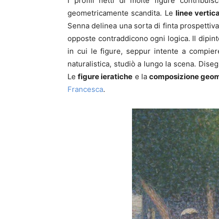
I profili netti di molte figure contribui
geometricamente scandita. Le
linee vertica
Senna delinea una sorta di finta prospetti
opposte contraddicono ogni logica. Il dip
in cui le figure, seppur intente a compier
naturalistica, studiò a lungo la scena. Disegn
Le
figure ieratiche
e la
composizione geom
Francesca
.