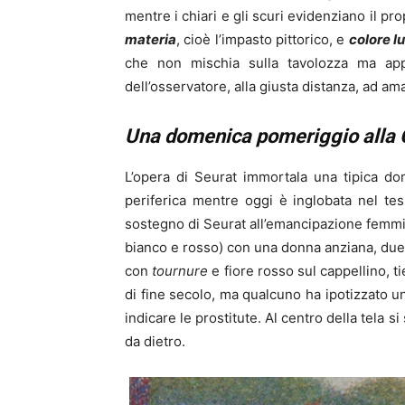
mentre i chiari e gli scuri evidenziano il p
materia
, cioè l’impasto pittorico, e
colore l
che non mischia sulla tavolozza ma appli
dell’osservatore, alla giusta distanza, ad a
Una domenica pomeriggio alla 
L’opera di Seurat immortala una tipica do
periferica mentre oggi è inglobata nel t
sostegno di Seurat all’emancipazione femmin
bianco e rosso) con una donna anziana, due 
con
tournure
e fiore rosso sul cappellino, t
di fine secolo, ma qualcuno ha ipotizzato un
indicare le prostitute. Al centro della tela si
da dietro.