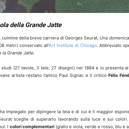
ola della Grande Jatte
, culmine della breve carriera di Georges Seurat,
Una domenica p
08 metri) conservato all’
Art Institute di Chicago
. Abbreviato s
e la Grande Jatte.
 studi (27 tavole, 3 tele, 27 disegni) nel 1884 e lo presenta a
vane artista restano l’amico Paul Signac e il critico
Félix Fén
 ha impiegato per dipingere la tela e di cui è il maggior espone
Seurat sceglie di superarlo lavorando sulla luce e sui colori.
ul. I
colori complementari
(giallo e viola, verde e rosso, blu e 