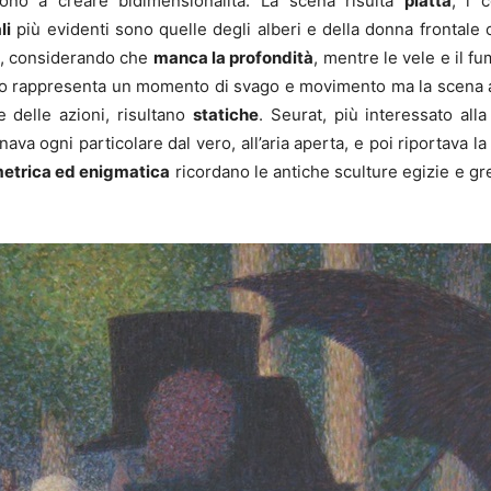
scono a creare bidimensionalità. La scena risulta
piatta
, i 
li
più evidenti sono quelle degli alberi e della donna frontale c
va, considerando che
manca la profondità
, mentre le vele e il f
into rappresenta un momento di svago e movimento ma la scena
e delle azioni, risultano
statiche
. Seurat, più interessato all
ava ogni particolare dal vero, all’aria aperta, e poi riportava la
etrica ed enigmatica
ricordano le antiche sculture egizie e g