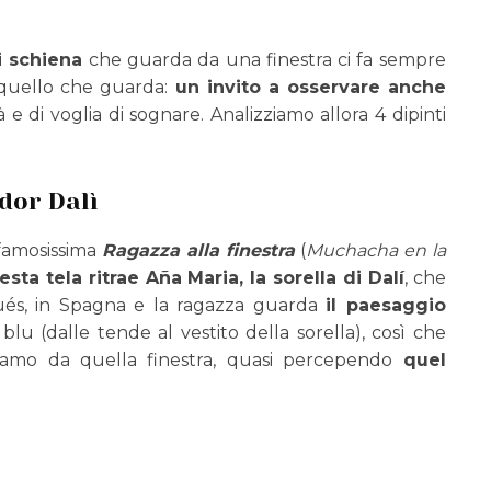
i schiena
che guarda da una finestra ci fa sempre
 quello che guarda:
un invito a osservare anche
à e di voglia di sognare. Analizziamo allora 4 dipinti
dor Dalì
 famosissima
Ragazza
alla finestra
(
Muchacha en la
sta tela ritrae Aña Maria, la sorella di Dalí
, che
qués, in Spagna e la ragazza guarda
il paesaggio
blu (dalle tende al vestito della sorella), così che
diamo da quella finestra, quasi percependo
quel