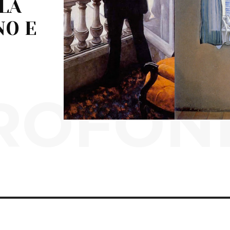
LA
NO E
ROFON