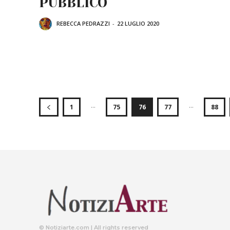
PUBBLICO
REBECCA PEDRAZZI
-
22 LUGLIO 2020
...
...
1
75
76
77
88
© Notiziarte.com | All rights reserved