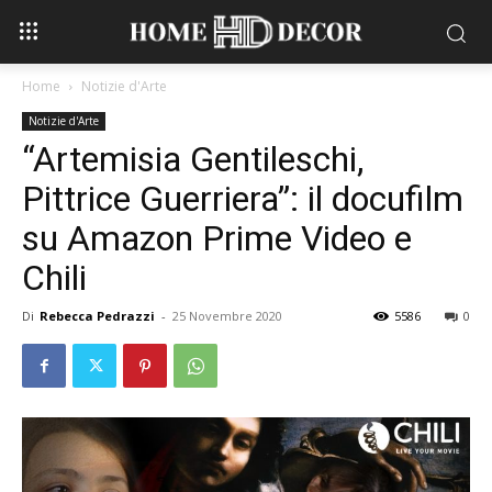
Home
Notizie d'Arte
Notizie d'Arte
“Artemisia Gentileschi,
Pittrice Guerriera”: il docufilm
su Amazon Prime Video e
Chili
Di
Rebecca Pedrazzi
-
25 Novembre 2020
5586
0