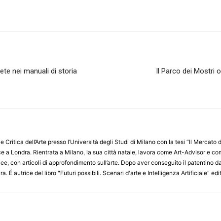
rete nei manuali di storia
Il Parco dei Mostri 
e Critica dell’Arte presso l’Università degli Studi di Milano con la tesi “Il Mercat
sce a Londra. Rientrata a Milano, la sua città natale, lavora come Art-Advisor e c
cee, con articoli di approfondimento sull’arte. Dopo aver conseguito il patentino da
ura. É autrice del libro "Futuri possibili. Scenari d'arte e Intelligenza Artificiale" 