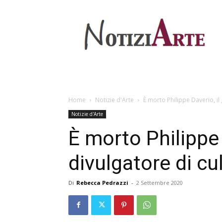
Home
Notizie d'Arte
È morto Philippe Daverio, il 
Notizie d'Arte
È morto Philippe 
divulgatore di cu
Di
Rebecca Pedrazzi
-
2 Settembre 2020