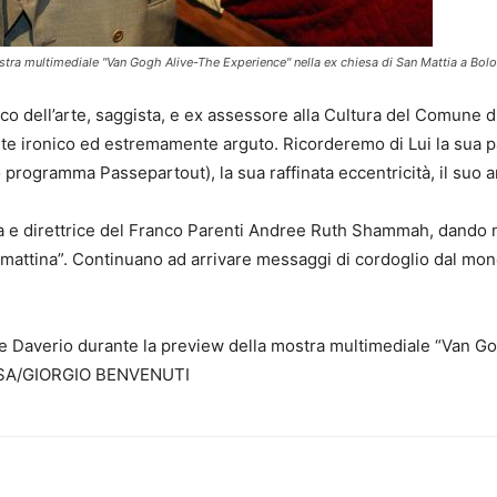
a mostra multimediale "Van Gogh Alive-The Experience" nella ex chiesa di San Mattia 
ico dell’arte, saggista, e ex assessore alla Cultura del Comune 
’Arte ironico ed estremamente arguto. Ricorderemo di Lui la sua p
programma Passepartout), la sua raffinata eccentricità, il suo a
ta e direttrice del Franco Parenti Andree Ruth Shammah, dando n
amattina”. Continuano ad arrivare messaggi di cordoglio dal mon
ippe Daverio durante la preview della mostra multimediale “Van G
ANSA/GIORGIO BENVENUTI