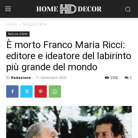
Home
Notizie d'Arte
Notizie d'Arte
È morto Franco Maria Ricci:
editore e ideatore del labirinto
più grande del mondo
Di
Redazione
-
11 Settembre 2020
2552
0