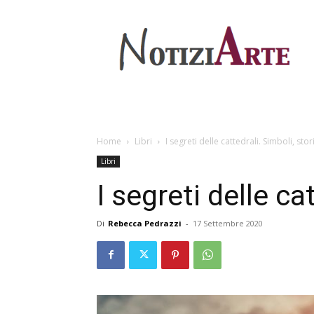
Home
Libri
I segreti delle cattedrali. Simboli, sto
Libri
I segreti delle ca
Di
Rebecca Pedrazzi
-
17 Settembre 2020