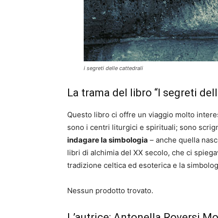
i segreti delle cattedrali
La trama del libro “I segreti del
Questo libro ci offre un viaggio molto inter
sono i centri liturgici e spirituali; sono scrign
indagare la simbologia
– anche quella nasco
libri di alchimia del XX secolo, che ci spieg
tradizione celtica ed esoterica e la simbolog
Nessun prodotto trovato.
L’autrice:
Antonella Roversi M