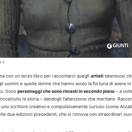
s 3
na con un terzo libro per raccontarci quegli
artisti
talentuosi che
li uomini e quelle donne che hanno avuto la fortuna di avere in d
sso. Sono
personaggi che sono rimasti in secondo piano
– a volt
costruito la storia – dandogli l’attenzione che meritano. Racconti d
o uno scrittore creativo e compulsivamente curioso (come Accat
lle due edizioni precedenti, che si rinnova con straordinari nuov