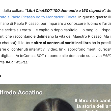
 della collana “
Libri ChatBOT 100 domande e 150 risposte”,
de
ato a Pablo Picasso edito Mondadori Electa
. In questo quarto 
umano di Pablo Picasso, per imparare a conoscere l’uomo e l’artis
e scritta su carta – e capitolo dopo capitolo, – o meglio – rispos
nti che raccontano e delineano la vita del Maestro Picasso.
Ma i
 chatbot): il lettore
oltre ai contenuti scritti nel libro
ha la possi
ie di contenuti interattivi, video, link, approfondimenti, curios
he digitale: ArteConcasBOT risponde alle domande sulla vita
#AR
arte
#ARTWORLD
.
o