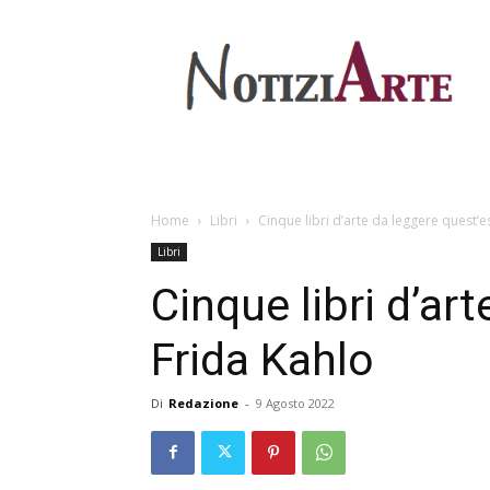
Home
Libri
Cinque libri d’arte da leggere quest’e
Libri
Cinque libri d’ar
Frida Kahlo
Di
Redazione
-
9 Agosto 2022