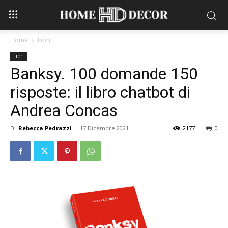
Home
Libri
Libri
Banksy. 100 domande 150
risposte: il libro chatbot di
Andrea Concas
Di
Rebecca Pedrazzi
-
17 Dicembre 2021
2177
0