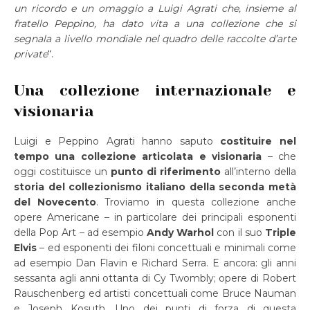
un ricordo e un omaggio a Luigi Agrati che, insieme al
fratello Peppino, ha dato vita a una collezione che si
segnala a livello mondiale nel quadro delle raccolte d’arte
private
“.
Una collezione internazionale e
visionaria
Luigi e Peppino Agrati hanno saputo
costituire nel
tempo una collezione articolata e visionaria
– che
oggi costituisce un
punto di riferimento
all’interno della
storia del collezionismo italiano della seconda metà
del Novecento
. Troviamo in questa collezione anche
opere Americane – in particolare dei principali esponenti
della Pop Art – ad esempio
Andy Warhol
con il suo
Triple
Elvis
– ed esponenti dei filoni concettuali e minimali come
ad esempio Dan Flavin e Richard Serra. E ancora: gli anni
sessanta agli anni ottanta di Cy Twombly; opere di Robert
Rauschenberg ed artisti concettuali come Bruce Nauman
e Joseph Kosuth. Uno dei punti di forza di questa