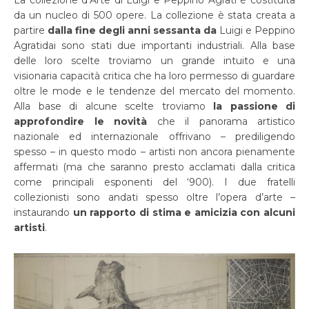
La collezione d’Arte di Luigi e Peppino Agrati è costituita
da un nucleo di 500 opere. La collezione è stata creata a
partire
dalla fine degli anni sessanta da
Luigi e Peppino
Agratidai sono stati due importanti industriali. Alla base
delle loro scelte troviamo un grande intuito e una
visionaria capacità critica che ha loro permesso di guardare
oltre le mode e le tendenze del mercato del momento.
Alla base di alcune scelte troviamo
la passione di
approfondire le novità
che il panorama artistico
nazionale ed internazionale offrivano – prediligendo
spesso – in questo modo – artisti non ancora pienamente
affermati (ma che saranno presto acclamati dalla critica
come principali esponenti del ‘900). I due fratelli
collezionisti sono andati spesso oltre l’opera d’arte –
instaurando
un rapporto di stima e amicizia con alcuni
artisti
.