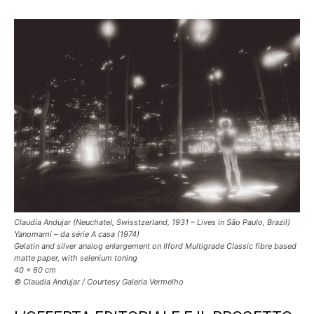
Claudia Andujar (Neuchatel, Swisstzerland, 1931 – Lives in São Paulo, Brazil)
Yanomami – da série A casa (1974)
Gelatin and silver analog enlargement on Ilford Multigrade Classic fibre based
matte paper, with selenium toning
40 x 60 cm
© Claudia Andujar / Courtesy Galeria Vermelho