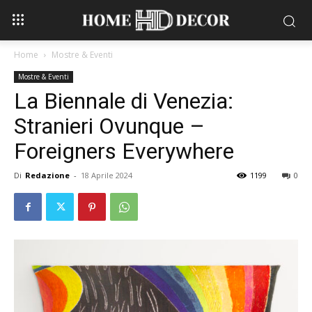
Home
Mostre & Eventi
Mostre & Eventi
La Biennale di Venezia:
Stranieri Ovunque –
Foreigners Everywhere
Di
Redazione
-
18 Aprile 2024
1199
0