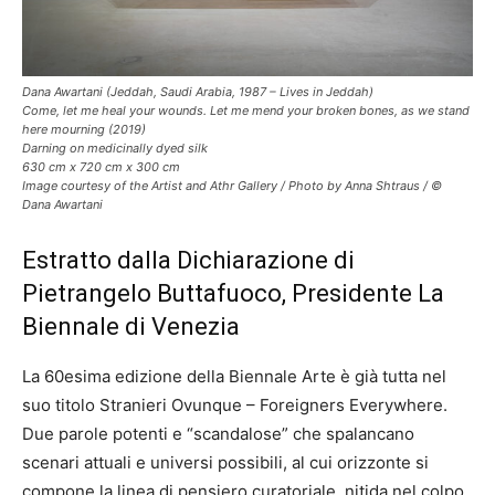
Dana Awartani (Jeddah, Saudi Arabia, 1987 – Lives in Jeddah)
Come, let me heal your wounds. Let me mend your broken bones, as we stand
here mourning (2019)
Darning on medicinally dyed silk
630 cm x 720 cm x 300 cm
Image courtesy of the Artist and Athr Gallery / Photo by Anna Shtraus / ©
Dana Awartani
Estratto dalla Dichiarazione di
Pietrangelo Buttafuoco, Presidente La
Biennale di Venezia
La 60esima edizione della Biennale Arte è già tutta nel
suo titolo Stranieri Ovunque – Foreigners Everywhere.
Due parole potenti e “scandalose” che spalancano
scenari attuali e universi possibili, al cui orizzonte si
compone la linea di pensiero curatoriale, nitida nel colpo