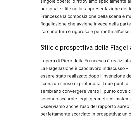
singole opere: lo ritroviamo specialmente all
personale stile nella rappresentazione del t
Francesca la composizione della scena è molto
flagellazione che avviene invece nella parte
L’architettura è rigorosa e permette all’osse
Stile e prospettiva della Flagel
L’opera di Piero della Francesca è realizza
La Flagellazione è capolavoro indiscusso – imp
essere stato realizzato dopo l’invenzione del
scena un senso di profondità. I due punti di
sembrano convergere verso il punto dove ci si
secondo accurate leggi geometrico-matematic
Osserviamo anche l’uso del rapporto aureo 
perfettamente scorciato in prospettiva: un 