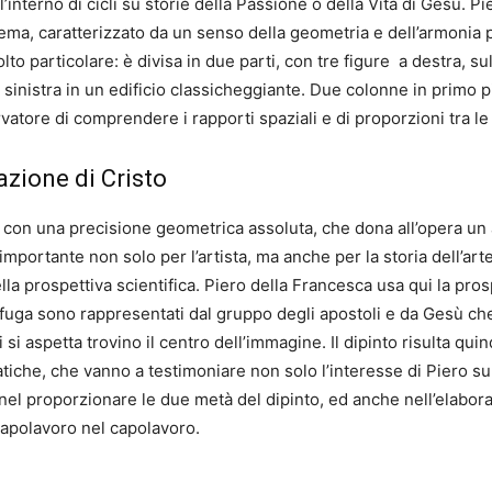
’interno di cicli su storie della Passione o della Vita di Gesù. 
ema, caratterizzato da un senso della geometria e dell’armonia pe
 particolare: è divisa in due parti, con tre figure a destra, sull
 sinistra in un edificio classicheggiante. Due colonne in primo 
rvatore di comprendere i rapporti spaziali e di proporzioni tra le 
lazione di Cristo
ta con una precisione geometrica assoluta, che dona all’opera u
ortante non solo per l’artista, ma anche per la storia dell’arte: s
la prospettiva scientifica. Piero della Francesca usa qui la pros
 fuga sono rappresentati dal gruppo degli apostoli e da Gesù che,
 aspetta trovino il centro dell’immagine. Il dipinto risulta quind
he, che vanno a testimoniare non solo l’interesse di Piero sul
nel proporzionare le due metà del dipinto, ed anche nell’elabo
capolavoro nel capolavoro.