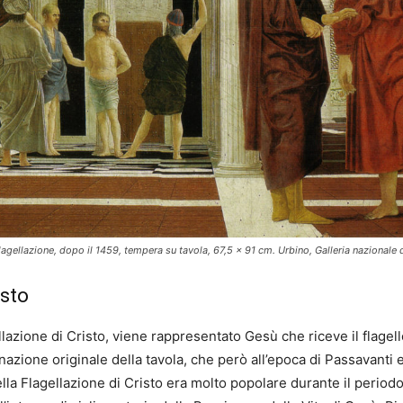
lagellazione, dopo il 1459, tempera su tavola, 67,5 × 91 cm. Urbino, Galleria nazionale
isto
ellazione di Cristo, viene rappresentato Gesù che riceve il flage
nazione originale della tavola, che però all’epoca di Passavant
ella Flagellazione di Cristo era molto popolare durante il peri