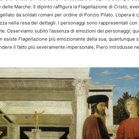
 delle Marche. Il dipinto raffigura la Flagellazione di Cristo, e
agellato da soldati romani per ordine di Ponzio Pilato. L’opera è 
za nella resa dei dettagli. I personaggi sono rappresentati con 
te. Osserviamo subito l’assenza di emozioni dei personaggi; q
on esiste
Flagellazione
più emozionante della sua, quantunque su
endere il fatto più severamente impersonale, Piero introdusse ne