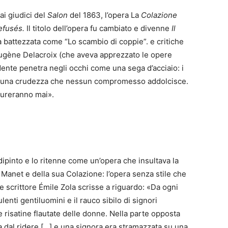
ai giudici del
Salon
del 1863, l’opera La
Colazione
efusés.
Il titolo dell’opera fu cambiato e divenne
Il
 battezzata come “Lo scambio di coppie”. e critiche
Eugène Delacroix (che aveva apprezzato le opere
idente penetra negli occhi come una sega d’acciaio: i
con una crudezza che nessun compromesso addolcisce.
atureranno mai».
dipinto e lo ritenne come un’opera che insultava la
 Manet e della sua Colazione: l’opera senza stile che
re scrittore Émile Zola scrisse a riguardo: «Da ogni
lenti gentiluomini e il rauco sibilo di signori
 risatine flautate delle donne. Nella parte opposta
a dal ridere […] e una signora era stramazzata su una