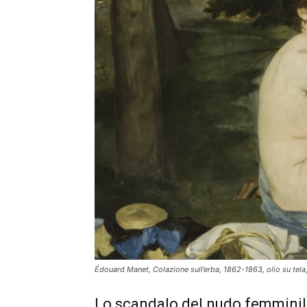
Édouard Manet, Colazione sull’erba, 1862-1863, olio su tel
Lo scandalo del nudo femmini