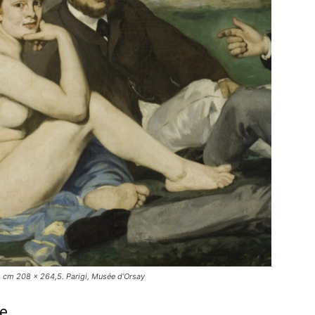
a, cm 208 x 264,5. Parigi, Musée d’Orsay
le