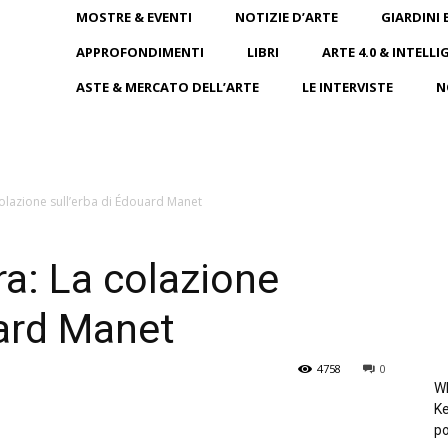
MOSTRE & EVENTI
NOTIZIE D’ARTE
GIARDINI 
APPROFONDIMENTI
LIBRI
ARTE 4.0 & INTELLI
ASTE & MERCATO DELL’ARTE
LE INTERVISTE
N
colazione sull’erba di Édouard Manet
ra: La colazione
uard Manet
4758
0
Wh
Ke
po