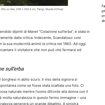
Fa
 Olio su tela, 208 x 264.5 cm, Parigi, Musée d'Orsay
pi
i
di
ndido dipinti di Manet “Colazione sull’erba”, è stata in
amente dalla critica. Indecente, Scandaloso: così
 la sua modernità animò la critica nel 1863. Ad oggi
ncantare il visitatore che non può che fermarsi ed
e sull’erba
rghesi in abito scuro. Il viso della signora si
pontanea come se fosse stata scattata una foto. Ci
 posa naturale mentre l’uomo difronte alla donna con il
’è molta naturalezza in questo fermo immagine – una
ralezza genererà un grande dibattito. A sinistra