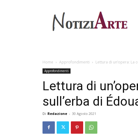
Home
Approfondimenti
Lettura di un’opera: La 
Approfondimenti
Lettura di un’ope
sull’erba di Édo
Di
Redazione
-
30 Agosto 2021