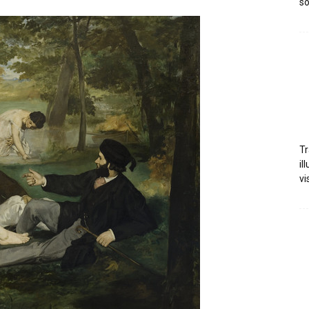
so
Tr
il
vi