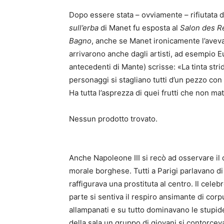
Dopo essere stata – ovviamente – rifiutata d
sull’erba
di Manet fu esposta al
Salon des R
Bagno
, anche se Manet ironicamente l’aveva
arrivarono anche dagli artisti, ad esempio 
antecedenti di Mante) scrisse: «La tinta str
personaggi si stagliano tutti d’un pezzo 
Ha tutta l’asprezza di quei frutti che non m
Nessun prodotto trovato.
Anche Napoleone III si recò ad osservare il 
morale borghese. Tutti a Parigi parlavano di
raffigurava una prostituta al centro. Il celeb
parte si sentiva il respiro ansimante di corpu
allampanati e su tutto dominavano le stupide
della sala un gruppo di giovani si contorcev