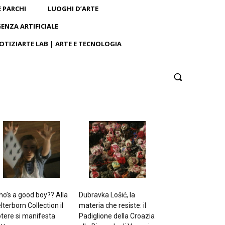
E PARCHI
LUOGHI D’ARTE
GENZA ARTIFICIALE
OTIZIARTE LAB | ARTE E TECNOLOGIA
o’s a good boy?? Alla
Dubravka Lošić, la
lterborn Collection il
materia che resiste: il
tere si manifesta
Padiglione della Croazia