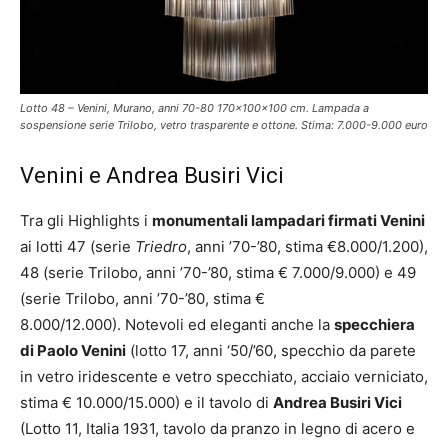
Lotto 48 – Venini, Murano, anni 70-80 170x100x100 cm. Lampada a
sospensione serie Trilobo, vetro trasparente e ottone. Stima: 7.000-9.000 euro
Venini e Andrea Busiri Vici
Tra gli Highlights i
monumentali lampadari firmati Venini
ai lotti 47 (serie
Triedro
, anni ’70-’80, stima €8.000/1.200),
48 (serie Trilobo, anni ’70-’80, stima € 7.000/9.000) e 49
(serie Trilobo, anni ’70-’80, stima €
8.000/12.000). Notevoli ed eleganti anche la
specchiera
di Paolo Venini
(lotto 17, anni ‘50/’60, specchio da parete
in vetro iridescente e vetro specchiato, acciaio verniciato,
stima € 10.000/15.000) e il tavolo di
Andrea Busiri Vici
(Lotto 11, Italia 1931, tavolo da pranzo in legno di acero e