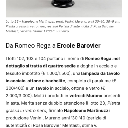
Lotto 23 – Napoleone Martinuzzi, prod. Venini. Murano, anni 30-40, 38×9 cm.
Pianta grassa in vetro nero, restauri Perizia di autenticità di Rosa Barovier
Mentasti, Venezia. Stima: 1.200-1.500 euro
Da Romeo Rega a
Ercole Barovier
I lotti 102, 103 e 104 portano il nome di
Romeo Rega: nel
dettaglio si tratta di
quattro sedie
a doghe in acciaio e
tessuto imbottito (€ 1.000/1.500), una
lampada da tavolo
in acciaio, ottone e bachelite
, completa di paralume (€
300/400) e un
tavolo
in acciaio, ottone e vetro (€
2.000/3.000). Molti i prodotti in
vetro di Murano
presenti
in asta. Merita senza dubbio attenzione il lotto 23,
Pianta
grassa in vetro nero
,
firmato
Napoleone Martinuzzi
produzione Venini, Murano anni ‘30-‘40 (perizia di
autenticità di Rosa Barovier Mentasti, stima €