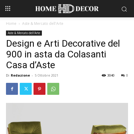
Home
Aste & Mercato dell'Arte
Aste & Mercato dell'Arte
Design e Arti Decorative del
900 in asta da Colasanti
Casa d’Aste
Di
Redazione
-
5 Ottobre 2021
3040
0