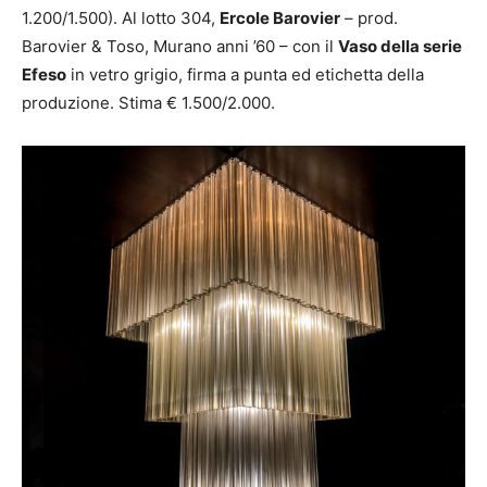
1.200/1.500). Al lotto 304,
Ercole Barovier
– prod.
Barovier & Toso, Murano anni ’60 – con il
Vaso della serie
Efeso
in vetro grigio, firma a punta ed etichetta della
produzione. Stima € 1.500/2.000.