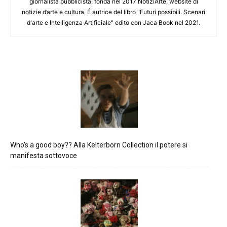
giornalista pubblicista, fonda nel 2017 NotiziArte, website di
notizie d’arte e cultura. É autrice del libro "Futuri possibili. Scenari
d'arte e Intelligenza Artificiale" edito con Jaca Book nel 2021.
Who’s a good boy?? Alla Kelterborn Collection il potere si
manifesta sottovoce