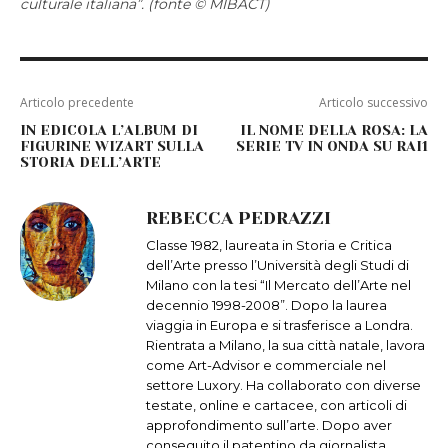
culturale italiana”. (fonte © MIBACT)
Articolo precedente
Articolo successivo
IN EDICOLA L’ALBUM DI
IL NOME DELLA ROSA: LA
FIGURINE WIZART SULLA
SERIE TV IN ONDA SU RAI1
STORIA DELL’ARTE
REBECCA PEDRAZZI
Classe 1982, laureata in Storia e Critica
dell’Arte presso l’Università degli Studi di
Milano con la tesi “Il Mercato dell’Arte nel
decennio 1998-2008”. Dopo la laurea
viaggia in Europa e si trasferisce a Londra.
Rientrata a Milano, la sua città natale, lavora
come Art-Advisor e commerciale nel
settore Luxory. Ha collaborato con diverse
testate, online e cartacee, con articoli di
approfondimento sull’arte. Dopo aver
conseguito il patentino da giornalista