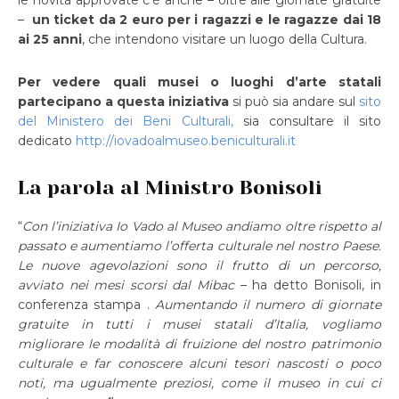
le novità approvate c’è anche – oltre alle giornate gratuite
–
un ticket da 2 euro per i ragazzi e le ragazze dai 18
ai 25 anni
, che intendono visitare un luogo della Cultura.
Per vedere quali musei o luoghi d’arte statali
partecipano a questa iniziativa
si può sia andare sul
sito
del Ministero dei Beni Culturali,
sia consultare il sito
dedicato
http://iovadoalmuseo.beniculturali.it
La parola al Ministro Bonisoli
“
Con l’iniziativa Io Vado al Museo andiamo oltre rispetto al
passato e aumentiamo l’offerta culturale nel nostro Paese.
Le nuove agevolazioni sono il frutto di un percorso,
avviato nei mesi scorsi dal Mibac
– ha detto Bonisoli, in
conferenza stampa .
Aumentando il numero di giornate
gratuite in tutti i musei statali d’Italia, vogliamo
migliorare le modalità di fruizione del nostro patrimonio
culturale e far conoscere alcuni tesori nascosti o poco
noti, ma ugualmente preziosi, come il museo in cui ci