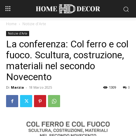
Home
Notizie d'Arte
Notizie d'Arte
La conferenza: Col ferro e col
fuoco. Scultura, costruzione,
materiali nel secondo
Novecento
Di
Marzia
-
18 Marzo 2025
1309
0