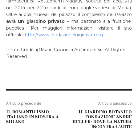
farmaceutica Rottapharm-Madaus, società poi acquisita
nel 2014 per 2,2 miliardi di euro dagli svedesi di Meda).
Oltre ai poli museali del palazzo, il complesso del Palazzo
avrà un giardino privato
– ma destinato alla fruizione
pubblica-. Per maggiori informazioni, visitare il sito
ufficiale:
http://www.fondazioneluigirovati.org
Photo Credit: @Mario Cucinella Architects Srl. All Rights
Reserved.
Articolo precedente
Articolo successivo
IL ROMANTICISMO
IL GIARDINO BOTANICO
ITALIANO IN MOSTRA A
FONDAZIONE ANDRÉ
MILANO
HELLER: DOVE LA NATURA
INCONTRA L’ARTE