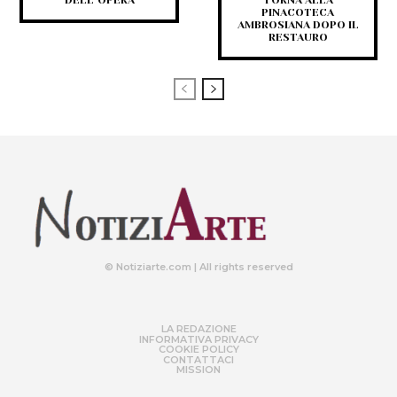
DELL’OPERA
TORNA ALLA
PINACOTECA
AMBROSIANA DOPO IL
RESTAURO
© Notiziarte.com | All rights reserved
LA REDAZIONE
INFORMATIVA PRIVACY
COOKIE POLICY
CONTATTACI
MISSION