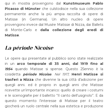
qui in mostra provengono dal
K
unstmuseum Pablo
Picasso di Münster
che culstodisce nella sua collezione
permanente anche la più ampia raccolta di opere di
Matisse (in Germania). Un altro nucleo di opere
provengono invece dal Musée Matisse di Nizza, dai Ballets
di Monte-Carlo e
dalla collezione degli eredi di
Matisse
.
La période Nicoise
Le opere qui presentate al pubblico sono state realizzate
in un
arco temporale di 35 anni, dal 1919 fino al
1954
quando Matisse si spense. Questo 25ennio è la
cosidetta
période Nicoise
. Nel 1917,
Henri
Matisse si
trasferì a Nizza
che divenne la sua città d’adozione per
quegli anni. ed è proprio in quegli anni che Matisse
ricevette un’importante incarico: quello di creare i costumi
e le scenografie per il balletto “Il canto dell’usignolo”. E da
questo momento l’interesse di Matisse per il teatro
giocherà un ruolo centrale nella sua estetica e produzione