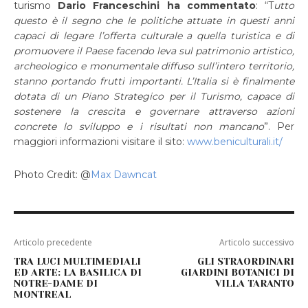
turismo
Dario Franceschini ha commentato
: “T
utto
questo è il segno che le politiche attuate in questi anni
capaci di legare l’offerta culturale a quella turistica e di
promuovere il Paese facendo leva sul patrimonio artistico,
archeologico e monumentale diffuso sull’intero territorio,
stanno portando frutti importanti. L’Italia si è finalmente
dotata di un Piano Strategico per il Turismo, capace di
sostenere la crescita e governare attraverso azioni
concrete lo sviluppo e i risultati non mancano
”. Per
maggiori informazioni visitare il sito:
www.beniculturali.it/
Photo Credit: @
Max Dawncat
Articolo precedente
Articolo successivo
TRA LUCI MULTIMEDIALI
GLI STRAORDINARI
ED ARTE: LA BASILICA DI
GIARDINI BOTANICI DI
NOTRE-DAME DI
VILLA TARANTO
MONTREAL