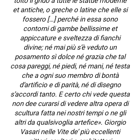
tolto il grido a tutte le statue moderne
et antiche, o greche o latine che elle si
fossero […] perché in essa sono
contorni di gambe bellissime et
appiccature e sveltezza di fianchi
divine; né mai più s’è veduto un
posamento sì dolce né grazia che tal
cosa pareggi, né piedi, né mani, né testa
che a ogni suo membro di bontà
d’artificio e di parità, né di disegno
s’accordi tanto. E certo chi vede questa
non dee curarsi di vedere altra opera di
scultura fatta nei nostri tempi o ne gli
altri da qualsivoglia artefice». Giorgio
Vasari nelle
Vite de’ più eccellenti