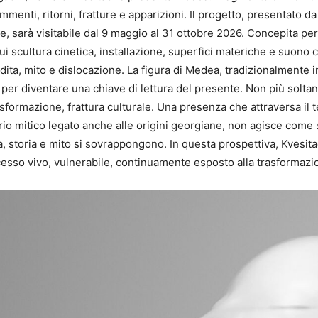
ammenti, ritorni, fratture e apparizioni. Il progetto, presentato
, sarà visitabile dal 9 maggio al 31 ottobre 2026. Concepita per
ui scultura cinetica, installazione, superfici materiche e suon
ta, mito e dislocazione. La figura di Medea, tradizionalmente in
 per diventare una chiave di lettura del presente. Non più solta
asformazione, frattura culturale. Una presenza che attraversa i
torio mitico legato anche alle origini georgiane, non agisce com
ia, storia e mito si sovrappongono. In questa prospettiva, Kvesit
esso vivo, vulnerabile, continuamente esposto alla trasformazi