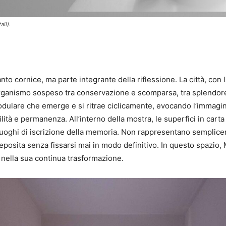
il).
to cornice, ma parte integrante della riflessione. La città, con 
n organismo sospeso tra conservazione e scomparsa, tra splendor
ulare che emerge e si ritrae ciclicamente, evocando l’immagine 
ilità e permanenza. All’interno della mostra, le superfici in cart
 luoghi di iscrizione della memoria. Non rappresentano semplice
i deposita senza fissarsi mai in modo definitivo. In questo spaz
 nella sua continua trasformazione.