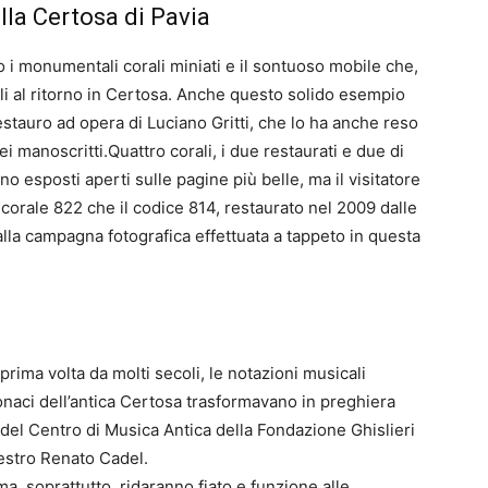
lla Certosa di Pavia
 i monumentali corali miniati e il sontuoso mobile che,
li al ritorno in Certosa. Anche questo solido esempio
estauro ad opera di Luciano Gritti, che lo ha anche reso
i manoscritti.Quattro corali, i due restaurati e due di
o esposti aperti sulle pagine più belle, ma il visitatore
l corale 822 che il codice 814, restaurato nel 2009 dalle
la campagna fotografica effettuata a tappeto in questa
ima volta da molti secoli, le notazioni musicali
naci dell’antica Certosa trasformavano in preghiera
 del Centro di Musica Antica della Fondazione Ghislieri
aestro Renato Cadel.
ma, soprattutto, ridaranno fiato e funzione alle