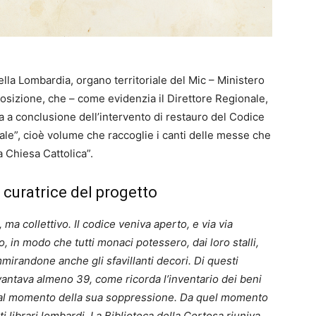
ella Lombardia, organo territoriale del Mic – Ministero
osizione, che – come evidenzia il Direttore Regionale,
 a conclusione dell’intervento di restauro del Codice
le”, cioè volume che raccoglie i canti delle messe che
 Chiesa Cattolica”.
, curatrice del progetto
 ma collettivo. Il codice veniva aperto, e via via
o, in modo che tutti monaci potessero, dai loro stalli,
mmirandone anche gli sfavillanti decori. Di questi
vantava almeno 39, come ricorda l’inventario dei beni
, al momento della sua soppressione. Da quel momento
i librari lombardi. La Biblioteca della Certosa riuniva,