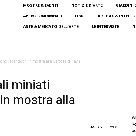
MOSTRE & EVENTI
NOTIZIE D’ARTE
GIARDINI 
APPROFONDIMENTI
LIBRI
ARTE 4.0 & INTELLI
ASTE & MERCATO DELL’ARTE
LE INTERVISTE
N
i cinquecenteschi in mostra alla Certosa di Pavia
li miniati
in mostra alla
Wh
Ke
1650
0
po