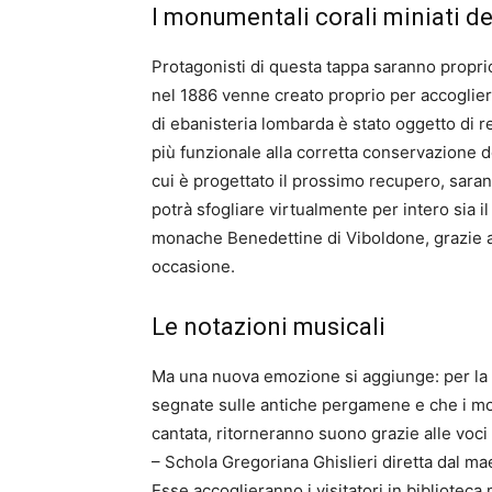
I monumentali corali miniati de
Protagonisti di questa tappa saranno proprio
nel 1886 venne creato proprio per accoglier
di ebanisteria lombarda è stato oggetto di r
più funzionale alla corretta conservazione de
cui è progettato il prossimo recupero, sarann
potrà sfogliare virtualmente per intero sia i
monache Benedettine di Viboldone, grazie al
occasione.
Le notazioni musicali
Ma una nuova emozione si aggiunge: per la pr
segnate sulle antiche pergamene e che i mo
cantata, ritorneranno suono grazie alle voci
– Schola Gregoriana Ghislieri diretta dal m
Esse accoglieranno i visitatori in biblioteca 