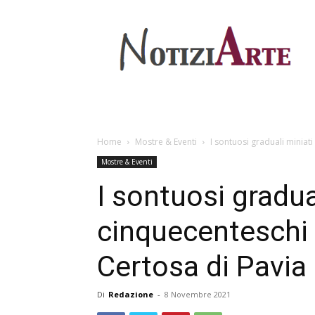
Home
Mostre & Eventi
I sontuosi graduali miniat
Mostre & Eventi
I sontuosi gradua
cinquecenteschi 
Certosa di Pavia
Di
Redazione
-
8 Novembre 2021