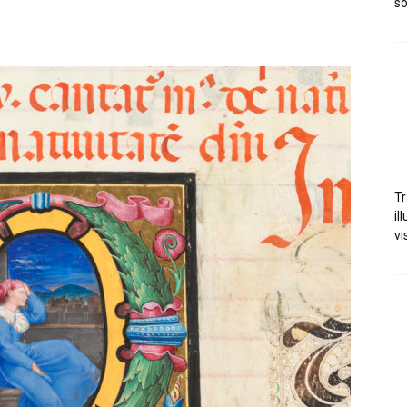
so
Tr
il
vi