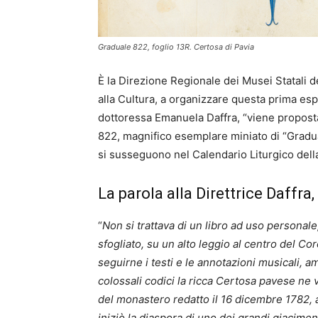
Graduale 822, foglio 13R. Certosa di Pavia
È la Direzione Regionale dei Musei Statali d
alla Cultura, a organizzare questa prima esp
dottoressa Emanuela Daffra, “viene proposta
822, magnifico esemplare miniato di “Gradua
si susseguono nel Calendario Liturgico della
La parola alla Direttrice Daffra
“
Non si trattava di un libro ad uso personale,
sfogliato, su un alto leggio al centro del Cor
seguirne i testi e le annotazioni musicali, a
colossali codici la ricca Certosa pavese ne 
del monastero redatto il 16 dicembre 1782
iniziò la diaspora di uno dei grandi giaciment