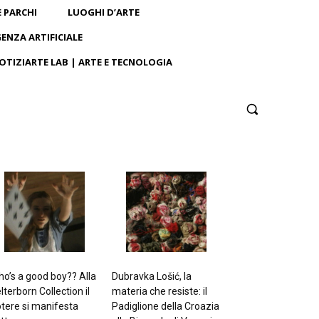
E PARCHI
LUOGHI D’ARTE
GENZA ARTIFICIALE
OTIZIARTE LAB | ARTE E TECNOLOGIA
o’s a good boy?? Alla
Dubravka Lošić, la
lterborn Collection il
materia che resiste: il
tere si manifesta
Padiglione della Croazia