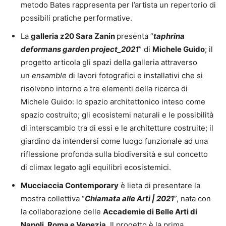
metodo Bates rappresenta per l’artista un repertorio di
possibili pratiche performative.
La
galleria z20 Sara Zanin
presenta “
taphrina
deformans garden project_2021
” di
Michele Guido
; il
progetto articola gli spazi della galleria attraverso
un
ensamble
di lavori fotografici e installativi che si
risolvono intorno a tre elementi della ricerca di
Michele Guido: lo spazio architettonico inteso come
spazio costruito; gli ecosistemi naturali e le possibilità
di interscambio tra di essi e le architetture costruite; il
giardino da intendersi come luogo funzionale ad una
riflessione profonda sulla biodiversità e sul concetto
di climax legato agli equilibri ecosistemici.
Mucciaccia Contemporary
è lieta di presentare la
mostra collettiva “
Chiamata alle Arti | 2021
”, nata con
la collaborazione delle
Accademie di Belle Arti di
Napoli, Roma e Venezia
. Il progetto è la prima