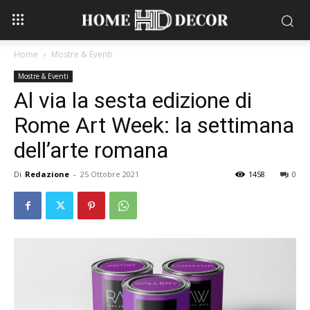
Home
Mostre & Eventi
Mostre & Eventi
Al via la sesta edizione di
Rome Art Week: la settimana
dell’arte romana
Di
Redazione
-
25 Ottobre 2021
1458
0