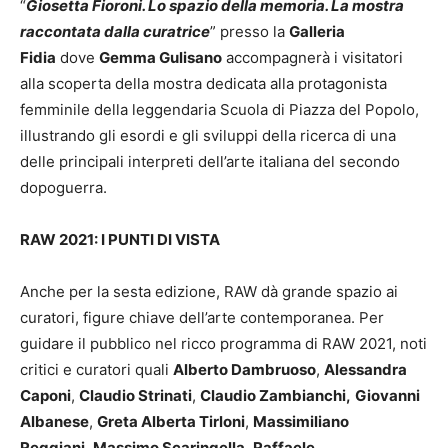
“
Giosetta Fioroni. Lo spazio della memoria. La mostra
raccontata dalla curatrice
” presso la
Galleria
Fidia
dove
Gemma Gulisano
accompagnerà i visitatori
alla scoperta della mostra dedicata alla protagonista
femminile della leggendaria Scuola di Piazza del Popolo,
illustrando gli esordi e gli sviluppi della ricerca di una
delle principali interpreti dell’arte italiana del secondo
dopoguerra.
RAW 2021: I PUNTI DI VISTA
Anche per la sesta edizione, RAW dà grande spazio ai
curatori, figure chiave dell’arte contemporanea. Per
guidare il pubblico nel ricco programma di RAW 2021, noti
critici e curatori quali
Alberto Dambruoso
,
Alessandra
Caponi
,
Claudio Strinati
,
Claudio Zambianchi,
Giovanni
Albanese
,
Greta Alberta Tirloni
,
Massimiliano
Reggiani
,
Massimo Scaringella
,
Raffaele