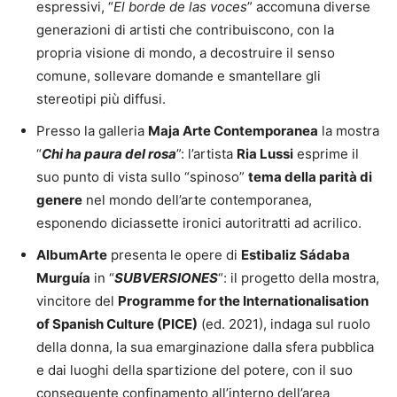
espressivi, “
El borde de las voces
” accomuna diverse
generazioni di artisti che contribuiscono, con la
propria visione di mondo, a decostruire il senso
comune, sollevare domande e smantellare gli
stereotipi più diffusi.
Presso la galleria
Maja Arte Contemporanea
la mostra
“
Chi ha paura del rosa
”: l’artista
Ria Lussi
esprime il
suo punto di vista sullo “spinoso”
tema della parità di
genere
nel mondo dell’arte contemporanea,
esponendo diciassette ironici autoritratti ad acrilico.
AlbumArte
presenta le opere di
Estibaliz Sádaba
Murguía
in “
SUBVERSIONES
“: il progetto della mostra,
vincitore del
Programme for the Internationalisation
of Spanish Culture (PICE)
(ed. 2021), indaga sul ruolo
della donna, la sua emarginazione dalla sfera pubblica
e dai luoghi della spartizione del potere, con il suo
conseguente confinamento all’interno dell’area