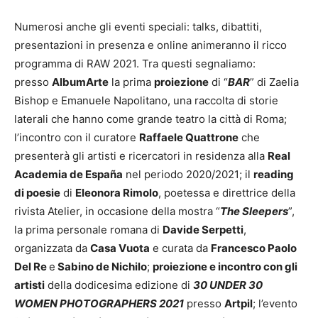
Numerosi anche gli eventi speciali: talks, dibattiti,
presentazioni in presenza e online animeranno il ricco
programma di RAW 2021. Tra questi segnaliamo:
presso
AlbumArte
la prima
proiezione
di “
BAR
” di Zaelia
Bishop e Emanuele Napolitano, una raccolta di storie
laterali che hanno come grande teatro la città di Roma;
l’incontro con il curatore
Raffaele Quattrone
che
presenterà gli artisti e ricercatori in residenza alla
Real
Academia de España
nel periodo 2020/2021; il
reading
di poesie
di
Eleonora Rimolo
, poetessa e direttrice della
rivista Atelier, in occasione della mostra “
The Sleepers
”,
la prima personale romana di
Davide Serpetti
,
organizzata da
Casa Vuota
e curata da
Francesco Paolo
Del Re
e
Sabino de Nichilo
;
proiezione e incontro con gli
artisti
della dodicesima edizione di
30 UNDER 30
WOMEN PHOTOGRAPHERS 2021
presso
Artpil
; l’evento