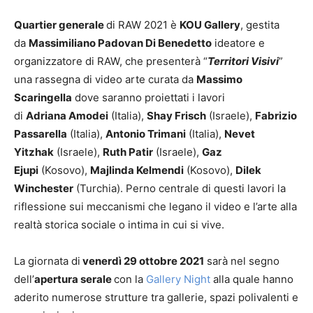
Quartier generale
di RAW 2021 è
KOU Gallery
, gestita
da
Massimiliano Padovan Di Benedetto
ideatore e
organizzatore di RAW, che presenterà “
Territori Visivi
”
una rassegna di video arte curata da
Massimo
Scaringella
dove saranno proiettati i lavori
di
Adriana Amodei
(Italia),
Shay Frisch
(Israele),
Fabrizio
Passarella
(Italia),
Antonio Trimani
(Italia),
Nevet
Yitzhak
(Israele),
Ruth Patir
(Israele),
Gaz
Ejupi
(Kosovo),
Majlinda Kelmendi
(Kosovo),
Dilek
Winchester
(Turchia). Perno centrale di questi lavori la
riflessione sui meccanismi che legano il video e l’arte alla
realtà storica sociale o intima in cui si vive.
La giornata di
venerdì 29 ottobre 2021
sarà nel segno
dell’
apertura serale
con la
Gallery Night
alla quale hanno
aderito numerose strutture tra gallerie, spazi polivalenti e