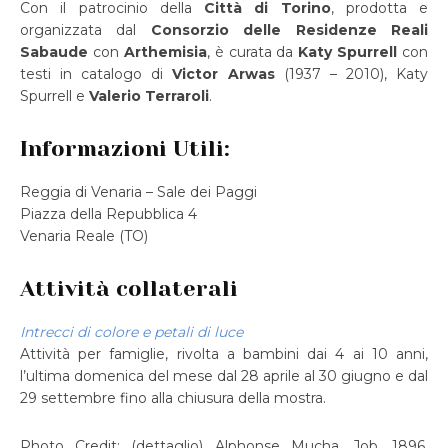
Con il patrocinio della
Città di Torino
, prodotta e
organizzata dal
Consorzio delle Residenze Reali
Sabaude
con
Arthemisia
, è curata da
Katy Spurrell
con
testi in catalogo di
Victor Arwas
(1937 – 2010), Katy
Spurrell e
Valerio Terraroli
.
Informazioni Utili:
Reggia di Venaria – Sale dei Paggi
Piazza della Repubblica 4
Venaria Reale (TO)
Attività collaterali
Intrecci di colore e petali di luce
Attività per famiglie, rivolta a bambini dai 4 ai 10 anni,
l’ultima domenica del mese dal 28 aprile al 30 giugno e dal
29 settembre fino alla chiusura della mostra.
Photo Credit: (dettaglio) Alphonse Mucha, Job, 1896.