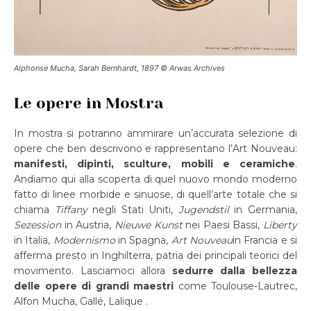
Alphonse Mucha, Sarah Bernhardt, 1897 © Arwas Archives
Le opere in Mostra
In mostra si potranno ammirare un’accurata selezione di
opere che ben descrivono e rappresentano l’Art Nouveau:
manifesti, dipinti, sculture, mobili e ceramiche
.
Andiamo qui alla scoperta di quel nuovo mondo moderno
fatto di linee morbide e sinuose, di quell’arte totale che si
chiama
Tiffany
negli Stati Uniti,
Jugendstil
in Germania,
Sezession
in Austria,
Nieuwe Kunst
nei Paesi Bassi,
Liberty
in Italia,
Modernismo
in Spagna,
Art Nouveau
in Francia e si
afferma presto in Inghilterra, patria dei principali teorici del
movimento. Lasciamoci allora
sedurre dalla bellezza
delle opere di grandi maestri
come Toulouse-Lautrec,
Alfon Mucha, Gallé, Lalique .