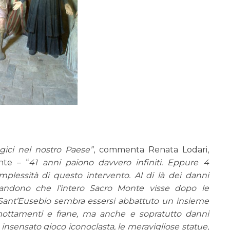
gici nel nostro Paese”
, commenta Renata Lodari,
nte – “
41 anni paiono davvero infiniti. Eppure 4
mplessità di questo intervento.
Al di là dei danni
abbandono che l’intero Sacro Monte visse dopo le
 Sant’Eusebio sembra essersi abbattuto un insieme
smottamenti e frane, ma anche e sopratutto danni
n insensato gioco iconoclasta, le meravigliose statue,