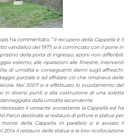
lippis ha commentato: “
Il recupero della Cappella è il
tto vandalico del 1977, si è cominciato con il porre in
ristino della porta di ingresso, azioni non differibili.
gio esterno, alle riparazioni alle finestre, interventi
alita di umidità e conseguenti danni sugli affreschi.
aggio parziale e ad affidare ciò che rimaneva delle
 Nicola. Nel 2007 si è effettuato lo svuotamento del
in diversi punti e alla costruzione di una soletta
la danneggiata dalla umidità ascendente
nteressato il versante sovrastante la Cappella ed ha
el Parco destinate al restauro di pitture e statue per
monte della Cappella. In parallelo si è avviato il
l 2014 il restauro delle statue e la loro ricollocazione