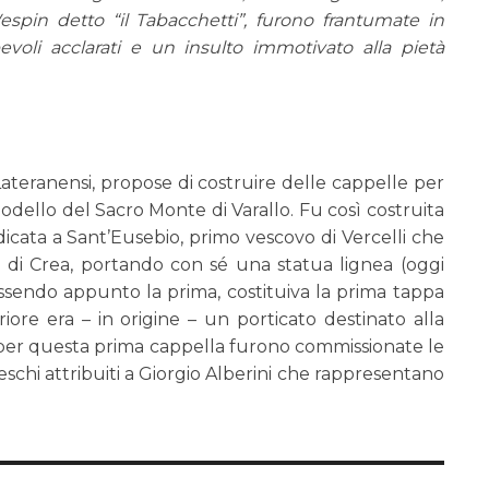
spin detto “il Tabacchetti”, furono frantumate in
pevoli acclarati e un insulto immotivato alla pietà
Lateranensi, propose di costruire delle cappelle per
odello del Sacro Monte di Varallo. Fu così costruita
icata a Sant’Eusebio, primo vescovo di Vercelli che
ne di Crea, portando con sé una statua lignea (oggi
ssendo appunto la prima, costituiva la prima tappa
iore era – in origine – un porticato destinato alla
rio per questa prima cappella furono commissionate le
reschi attribuiti a Giorgio Alberini che rappresentano