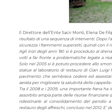
Il Direttore dell’Ente Sacri Monti, Elena De Fi
risultato di una sequenza di interventi. Dopo l’a
sicurezza i frammenti superstiti, quindi con il rip
Agli inizi degli anni ’80 si è proceduto al drenag
volti a far fronte a problematiche legate a ris
Solo nel 2005 si è potuto procedere allo smont
statue al laboratorio di restauro di Gian Luigi
pavimento che sembrava cedere ed assestarsi 
aerata per migliorare la salubrità della cappel
Tra il 2008 e i 2009, una importante frana ha i
assorbito ampia parte delle risorse finanziarie d
ridestinarle al consolidamento del pendio a 
restauro degli affreschi, concluso nel 2012. E’ de