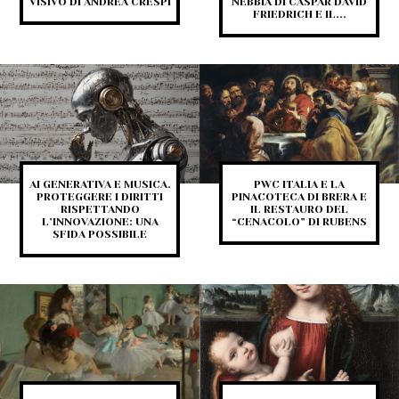
VISIVO DI ANDREA CRESPI
NEBBIA DI CASPAR DAVID
FRIEDRICH E IL...
AI GENERATIVA E MUSICA.
PWC ITALIA E LA
PROTEGGERE I DIRITTI
PINACOTECA DI BRERA E
RISPETTANDO
IL RESTAURO DEL
L’INNOVAZIONE: UNA
“CENACOLO” DI RUBENS
SFIDA POSSIBILE