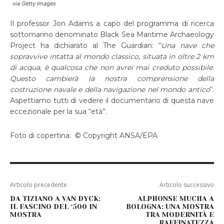
via Getty Images
Il professor Jon Adams a capo del programma di ricerca
sottomarino denominato Black Sea Maritime Archaeology
Project ha dichiarato al The Guardian: “
Una nave che
sopravvive intatta al mondo classico, situata in oltre 2 km
di acqua, è qualcosa che non avrei mai creduto possibile.
Questo cambierà la nostra comprensione della
costruzione navale e della navigazione nel mondo antico
“.
Aspettiamo tutti di vedere il documentario di questa nave
eccezionale per la sua “età”.
Foto di copertina: © Copyright ANSA/EPA
Articolo precedente
Articolo successivo
DA TIZIANO A VAN DYCK:
ALPHONSE MUCHA A
IL FASCINO DEL ‘500 IN
BOLOGNA: UNA MOSTRA
MOSTRA
TRA MODERNITÀ E
RAFFINATEZZA