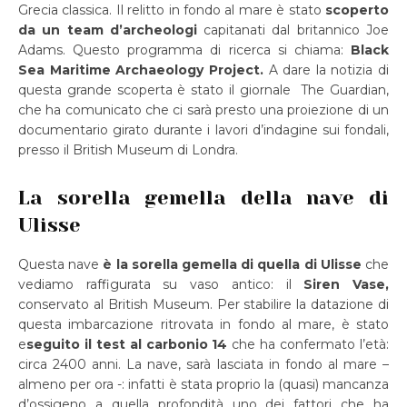
Grecia classica. Il relitto in fondo al mare è stato
scoperto
da un team d’archeologi
capitanati dal britannico Joe
Adams. Questo programma di ricerca si chiama:
Black
Sea Maritime Archaeology Project.
A dare la notizia di
questa grande scoperta è stato il giornale The Guardian,
che ha comunicato che ci sarà presto una proiezione di un
documentario girato durante i lavori d’indagine sui fondali,
presso il British Museum di Londra.
La sorella gemella della nave di
Ulisse
Questa nave
è la sorella gemella di quella di Ulisse
che
vediamo raffigurata su vaso antico: il
Siren Vase,
conservato al British Museum. Per stabilire la datazione di
questa imbarcazione ritrovata in fondo al mare, è stato
e
seguito il test al carbonio 14
che ha confermato l’età:
circa 2400 anni. La nave, sarà lasciata in fondo al mare –
almeno per ora -: infatti è stata proprio la (quasi) mancanza
d’ossigeno a quella profondità uno dei fattori che ha