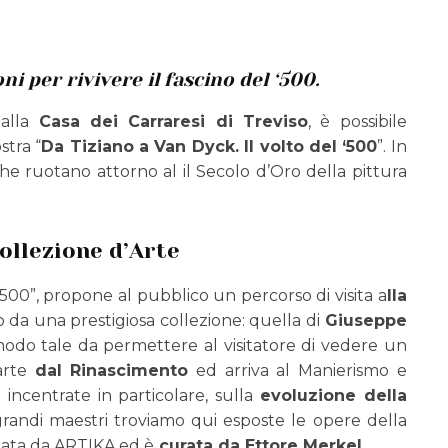
i per rivivere il fascino del ‘500.
 alla
Casa dei Carraresi di Treviso
, è possibile
stra “
Da Tiziano a Van Dyck. Il volto del ‘500
”. In
e ruotano attorno al il Secolo d’Oro della pittura
ollezione d’Arte
‘500”, propone al pubblico un percorso di visita a
lla
a una prestigiosa collezione: quella di
Giuseppe
in modo tale da permettere al visitatore di vedere un
arte
dal Rinascimento
ed arriva al Manierismo e
 incentrate in particolare, sulla
evoluzione della
grandi maestri troviamo qui esposte le opere della
zzata da ARTIKA ed è
curata da Ettore Merkel.