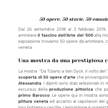
50 opere, 50 storie, 50 emozion
Dal 26 settembre 2018 al 3 febbraio 2019,
ammirare
il fascino dell’Arte del ‘500
alla mo
esposizione troviamo 50 opere da ammirare, ch
veneta.
Una mostra da una prestigiosa c
La mostra “Da Tiziano a Van Dyck. Il volto del 
scoperta di 50 opere d’arte
che provengono d
Alessandra
. I dipinti sono stati selezionati 
excursus della
produzione pittorica
che p
primo Barocco
. Le opere qui in mostra sono
pittura veneta
ed accanto ai capolavori dei 
loro bottega o cerchia. L’esposizione è organi