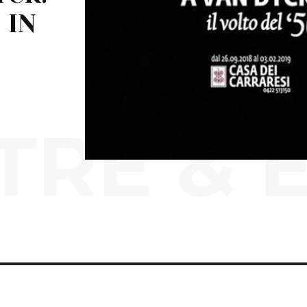
 IN
RE & 