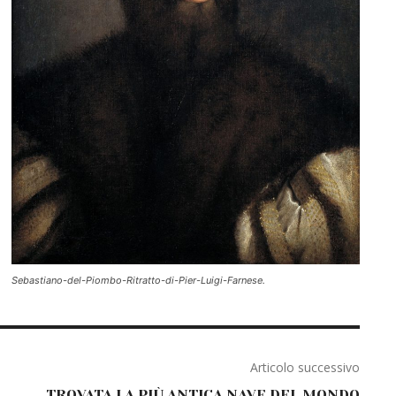
Sebastiano-del-Piombo-Ritratto-di-Pier-Luigi-Farnese.
Articolo successivo
TROVATA LA PIÙ ANTICA NAVE DEL MONDO