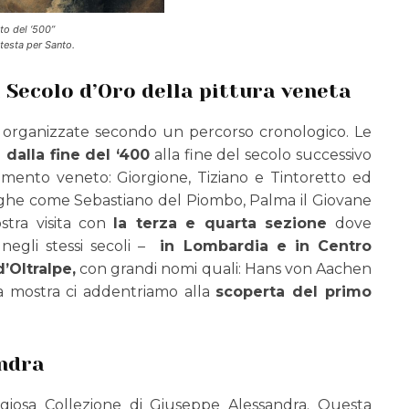
to del ‘500”
testa per Santo.
l Secolo d’Oro della pittura veneta
 organizzate secondo un percorso cronologico. Le
 dalla fine del ‘400
alla fine del secolo successivo
imento veneto: Giorgione, Tiziano e Tintoretto ed
teghe come Sebastiano del Piombo, Palma il Giovane
stra visita con
la terza e quarta sezione
dove
negli stessi secoli –
in Lombardia e in Centro
d’Oltralpe,
con grandi nomi quali: Hans von Aachen
a mostra ci addentriamo alla
scoperta del primo
andra
giosa Collezione di Giuseppe Alessandra. Questa