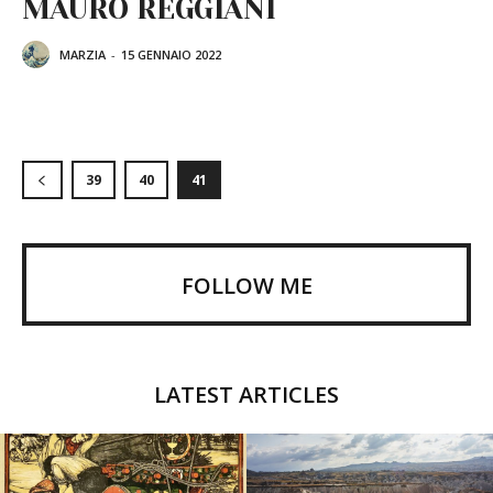
MAURO REGGIANI
MARZIA
-
15 GENNAIO 2022
39
40
41
FOLLOW ME
LATEST ARTICLES