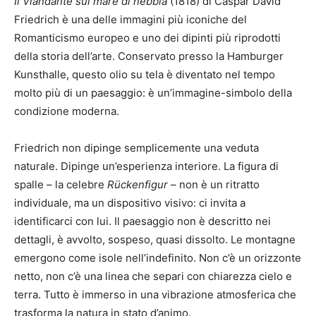
Il Viandante sul mare di nebbia
(1818) di
Caspar David
Friedrich
è una delle immagini più iconiche del
Romanticismo europeo e uno dei dipinti più riprodotti
della storia dell’arte. Conservato presso la
Hamburger
Kunsthalle
, questo olio su tela è diventato nel tempo
molto più di un paesaggio: è un’immagine-simbolo della
condizione moderna.
Friedrich non dipinge semplicemente una veduta
naturale. Dipinge un’esperienza interiore. La figura di
spalle – la celebre
Rückenfigur
– non è un ritratto
individuale, ma un dispositivo visivo: ci invita a
identificarci con lui. Il paesaggio non è descritto nei
dettagli, è avvolto, sospeso, quasi dissolto. Le montagne
emergono come isole nell’indefinito. Non c’è un orizzonte
netto, non c’è una linea che separi con chiarezza cielo e
terra. Tutto è immerso in una vibrazione atmosferica che
trasforma la natura in stato d’animo.