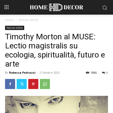
Home
Notizie d'Arte
Notizie d'Arte
Timothy Morton al MUSE:
Lectio magistralis su
ecologia, spiritualità, futuro e
arte
Di
Rebecca Pedrazzi
-
2 Ottobre 2023
1086
0