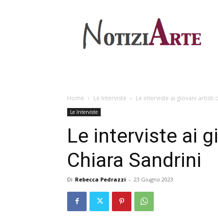
Home
Le Interviste
Le interviste ai giovani artist
Le Interviste
Le interviste ai g
Chiara Sandrini
Di
Rebecca Pedrazzi
-
23 Giugno 2023