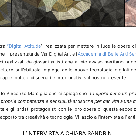
stra
“Digital Attitude
”, realizzata per mettere in luce le opere d
 – presentata da Var Digital Art e l’
Accademia di Belle Arti Sa
tici realizzati da giovani artisti che a mio avviso meritano la 
ettere sull’abituale impiego delle nuove tecnologie digitali ne
̀ apre molteplici scenari e interrogativi sul nostro presente.
ente Vincenzo Marsiglia che ci spiega che
“le opere sono un pr
roprie competenze e sensibilità artistiche per dar vita a una 
ste e gli artisti protagonisti con le loro opere di questa espos
apporto tra creatività e tecnologia. Vi lascio all’intervista all’ a
L’INTERVISTA A CHIARA SANDRINI