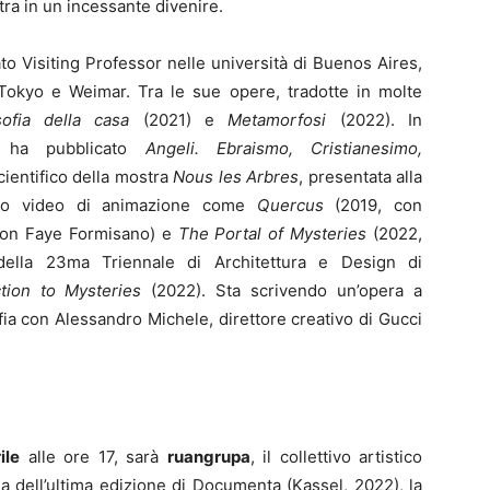
ltra in un incessante divenire.
o Visiting Professor nelle università di Buenos Aires,
okyo e Weimar. Tra le sue opere, tradotte in molte
sofia della casa
(2021) e
Metamorfosi
(2022). In
, ha pubblicato
Angeli. Ebraismo, Cristianesimo,
cientifico della mostra
Nous les Arbres
, presentata alla
zato video di animazione come
Quercus
(2019, con
con Faye Formisano) e
The Portal of Mysteries
(2022,
della 23ma Triennale di Architettura e Design di
ction to Mysteries
(2022). Sta scrivendo un’opera a
fia con Alessandro Michele, direttore creativo di Gucci
ile
alle ore 17, sarà
ruangrupa
, il collettivo artistico
la dell’ultima edizione di Documenta (Kassel, 2022), la