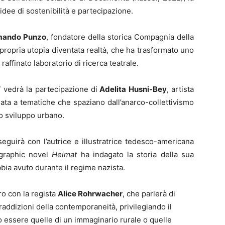
e idee di sostenibilità e partecipazione.
mando Punzo
, fondatore della storica Compagnia della
propria utopia diventata realtà, che ha trasformato uno
n raffinato laboratorio di ricerca teatrale.
7 vedrà la partecipazione di
Adelita Husni-Bey
, artista
sata a tematiche che spaziano dall’anarco-collettivismo
lo sviluppo urbano.
oseguirà con l’autrice e illustratrice tedesco-americana
 graphic novel
Heimat
ha indagato la storia della sua
ia avuto durante il regime nazista.
tro con la regista
Alice Rohrwacher
, che parlerà di
addizioni della contemporaneità, privilegiando il
 essere quelle di un immaginario rurale o quelle