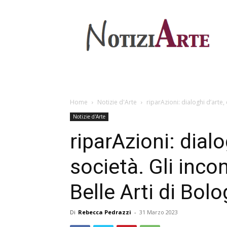
Home
Notizie d'Arte
riparAzioni: dialoghi d’arte, 
Notizie d'Arte
riparAzioni: dialo
società. Gli inco
Belle Arti di Bol
Di
Rebecca Pedrazzi
-
31 Marzo 2023