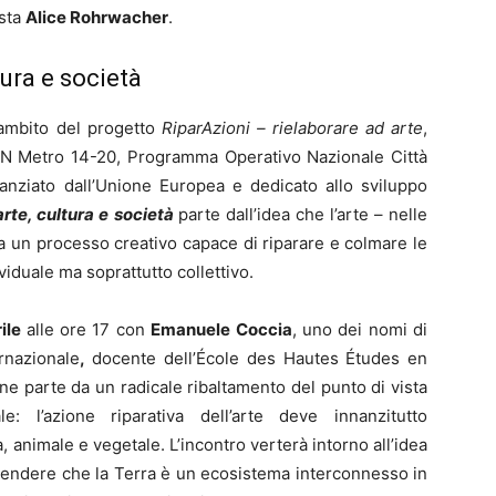
ista
Alice Rohrwacher
.
tura e società
’ambito del progetto
RiparAzioni – rielaborare ad arte
,
ON Metro 14-20, Programma Operativo Nazionale Città
anziato dall’Unione Europea e dedicato allo sviluppo
arte, cultura e società
parte dall’idea che l’arte – nelle
ia un processo creativo capace di riparare e colmare le
ividuale ma soprattutto collettivo.
rile
alle ore 17 con
Emanuele Coccia
, uno dei nomi di
ernazionale
,
docente dell’École des Hautes Études en
one parte da un radicale ribaltamento del punto di vista
e: l’azione riparativa dell’arte deve innanzitutto
, animale e vegetale. L’incontro verterà intorno all’idea
rendere che la Terra è un ecosistema interconnesso in