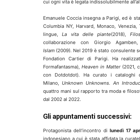
cui ogni vita è legata indissolubilmente all’a
Emanuele Coccia insegna a Parigi, ed è stat
Columbia NY, Harvard, Monaco, Venezia, T
lingue,
La vita delle piante
(2018),
Filo
collaborazione con Giorgio Agamben
Islam
(2009). Nel 2019 è stato consulente s
Fondation Cartier di Parigi. Ha realiz
Formafantasma),
Heaven in Matter
(2021, 
con Dotdotdot). Ha curato i cataloghi 
Milano,
Unknown Unknowns. An
Introdu
quattro mani sul rapporto tra moda e filoso
dal 2002 al 2022.
Gli appuntamenti successivi:
Protagonista dell’incontro di
lunedì 17 apr
indonesiano a cui è stata affidata la curate