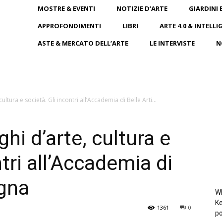
MOSTRE & EVENTI
NOTIZIE D’ARTE
GIARDINI 
APPROFONDIMENTI
LIBRI
ARTE 4.0 & INTELLI
ASTE & MERCATO DELL’ARTE
LE INTERVISTE
N
cultura e società. Gli incontri all’Accademia di Belle Arti...
ghi d’arte, cultura e
ntri all’Accademia di
ogna
Wh
Ke
1361
0
po