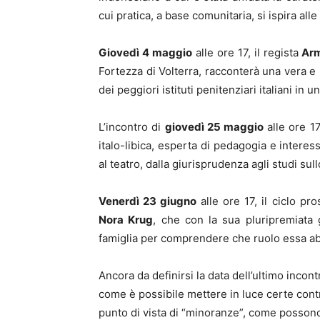
cui pratica, a base comunitaria, si ispira all
Giovedì 4 maggio
alle ore 17, il regista
Ar
Fortezza di Volterra, racconterà una vera e 
dei peggiori istituti penitenziari italiani in u
L’incontro di
giovedì 25 maggio
alle ore 1
italo-libica, esperta di pedagogia e interes
al teatro, dalla giurisprudenza agli studi sul
Venerdì 23 giugno
alle ore 17, il ciclo pr
Nora Krug
, che con la sua pluripremiata
famiglia per comprendere che ruolo essa abb
Ancora da definirsi la data dell’ultimo incon
come è possibile mettere in luce certe contr
punto di vista di “minoranze”, come possono