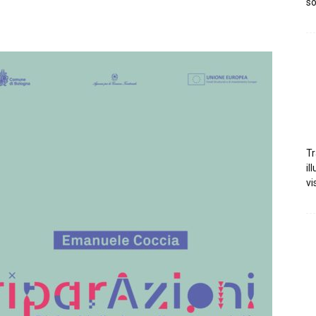
so
Tr
il
vi