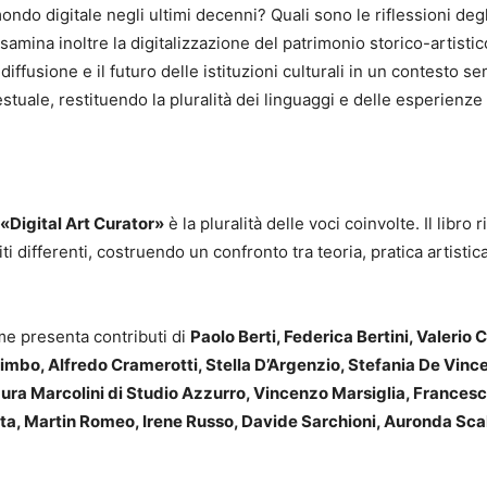
ndo digitale negli ultimi decenni? Quali sono le riflessioni degli 
mina inoltre la digitalizzazione del patrimonio storico-artistic
diffusione e il futuro delle istituzioni culturali in un contesto se
stuale, restituendo la pluralità dei linguaggi e delle esperienze 
«Digital Art Curator»
è la pluralità delle voci coinvolte. Il libro ri
ti differenti, costruendo un confronto tra teoria, pratica artisti
ume presenta contributi di
Paolo Berti, Federica Bertini, Valerio 
imbo, Alfredo Cramerotti, Stella D’Argenzio, Stefania De Vince
aura Marcolini di Studio Azzurro, Vincenzo Marsiglia, Frances
a, Martin Romeo, Irene Russo, Davide Sarchioni, Auronda Scal