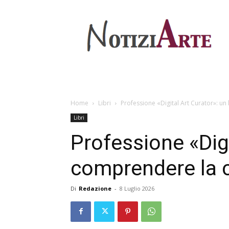
Home
Libri
Professione «Digital Art Curator»: un 
Libri
Professione «Digi
comprendere la cu
Di
Redazione
-
8 Luglio 2026