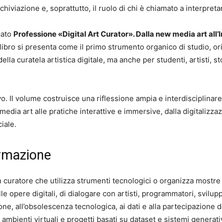
iviazione e, soprattutto, il ruolo di chi è chiamato a interpreta
cato
Professione «Digital Art Curator». Dalla new media art all’I
l libro si presenta come il primo strumento organico di studio, 
lla curatela artistica digitale, ma anche per studenti, artisti, sto
vo. Il volume costruisce una riflessione ampia e interdisciplinar
media art alle pratiche interattive e immersive, dalla digitalizza
ciale.
ormazione
un curatore che utilizza strumenti tecnologici o organizza mostr
lle opere digitali, di dialogare con artisti, programmatori, svilupp
zione, all’obsolescenza tecnologica, ai dati e alla partecipazione
e, ambienti virtuali e progetti basati su dataset e sistemi generati