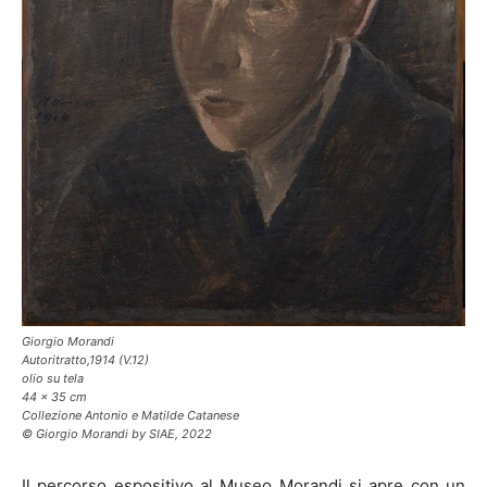
Giorgio Morandi
Autoritratto,1914 (V.12)
olio su tela
44 x 35 cm
Collezione Antonio e Matilde Catanese
© Giorgio Morandi by SIAE, 2022
Il percorso espositivo al Museo Morandi si apre con un