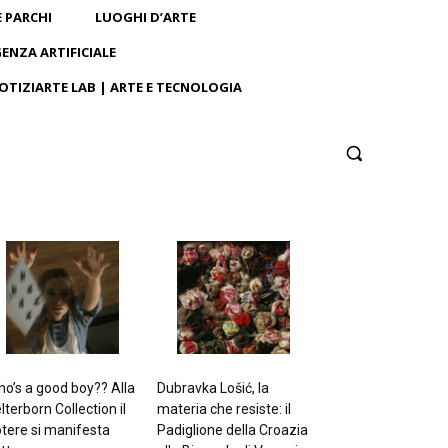
E PARCHI
LUOGHI D’ARTE
GENZA ARTIFICIALE
OTIZIARTE LAB | ARTE E TECNOLOGIA
o’s a good boy?? Alla
Dubravka Lošić, la
lterborn Collection il
materia che resiste: il
tere si manifesta
Padiglione della Croazia