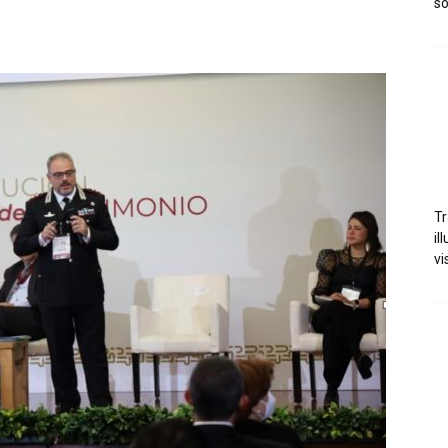
so
Tr
il
vi