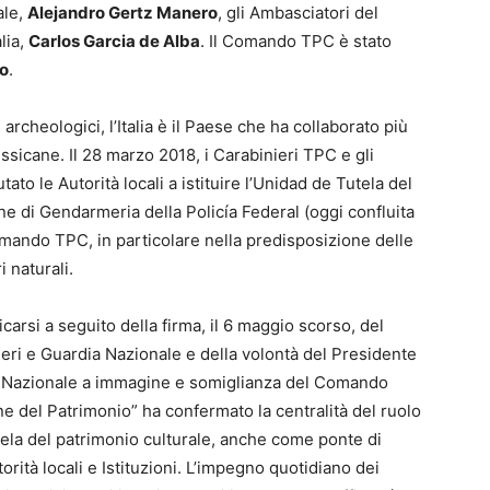
ale,
Alejandro Gertz Manero
, gli Ambasciatori del
alia,
Carlos Garcia de Alba
. Il Comando TPC è stato
io
.
 archeologici, l’Italia è il Paese che ha collaborato più
sicane. Il 28 marzo 2018, i Carabinieri TPC e gli
ato le Autorità locali a istituire l’Unidad de Tutela del
one di Gendarmeria della Policía Federal (oggi confluita
mando TPC, in particolare nella predisposizione delle
 naturali.
carsi a seguito della firma, il 6 maggio scorso, del
i e Guardia Nazionale e della volontà del Presidente
a Nazionale a immagine e somiglianza del Comando
e del Patrimonio” ha confermato la centralità del ruolo
tela del patrimonio culturale, anche come ponte di
orità locali e Istituzioni. L’impegno quotidiano dei