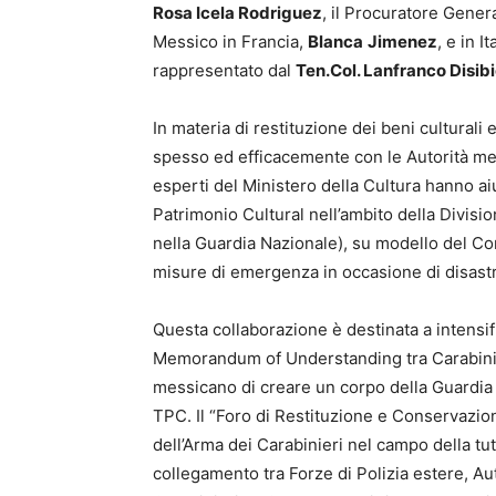
Rosa Icela Rodriguez
, il Procuratore Gener
Messico in Francia,
Blanca
Jimenez
, e in It
rappresentato dal
Ten.Col. Lanfranco Disib
In materia di restituzione dei beni culturali e
spesso ed efficacemente con le Autorità mes
esperti del Ministero della Cultura hanno aiut
Patrimonio Cultural nell’ambito della Divisi
nella Guardia Nazionale), su modello del Co
misure di emergenza in occasione di disastri
Questa collaborazione è destinata a intensifi
Memorandum of Understanding tra Carabinier
messicano di creare un corpo della Guardi
TPC. Il “Foro di Restituzione e Conservazion
dell’Arma dei Carabinieri nel campo della tu
collegamento tra Forze di Polizia estere, Aut