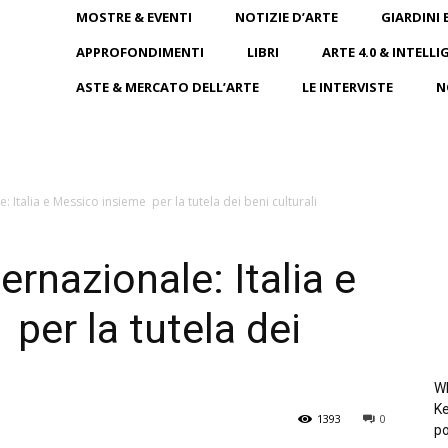
MOSTRE & EVENTI
NOTIZIE D’ARTE
GIARDINI 
APPROFONDIMENTI
LIBRI
ARTE 4.0 & INTELLI
ASTE & MERCATO DELL’ARTE
LE INTERVISTE
N
 Italia e Messico insieme per la tutela dei beni culturali
rnazionale: Italia e
per la tutela dei
Wh
Ke
1393
0
po