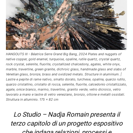
HANGOUTS III - Béatrice Serre Grand Big Bang, 2024 Plates and nuggets of
native copper, gold enamel, turquoise, opaline, rutile quartz, crystal quartz,
rock crystal, selenite, fluorite, crystallized chalcedony, agates, white onyx,
marble, travertine, green granite, dichroic glass, handmade glass and slabs of
Venetian glass, bronze, brass and oxidized metals. Structure in aluminium. |
Lastre e pepite di rame nativo, smalto dorato, turchese, opalina, quarzo rutilo,
quarzo cristallino, cristallo di rocca, selenite, fluorite, calcedonio cristallizzato,
agate, onice bianco, marmo, travertino, granito verde, vetro dicroico, vetro
lavorato a mano e lastre di vetro veneziano, bronzo, ottone e metalli ossidati.
Struttura in alluminio. 175 x 82 cm
Lo Studio – Nadja Romain presenta il
terzo capitolo di un progetto espositivo
che indaga relazioni, processi e