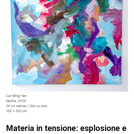
Luc Ming Yan
Vanilla, 2020
Oil on canvas | Olio su tela
150 x 150 cm
Materia in tensione: esplosione e