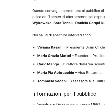
Questo convegno permetterà al pubblico di com
palco del Theater si alterneranno sei espert
Wykowska
,
Sara Tonelli
,
Daniela Cerqui D
Nei saluti di apertura interverranno:
Viviana Kasam
– Presidente Brain Circle 
Maria Grazia Mattei
– Founder e Presid
Carlo Mango
– Direttore dell’Area Scient
Maria Pia Abbracchio
– Vice Rettore dell
Tommaso Sacchi
– Assessore alla Cultu
Informazioni per il pubblico
> L’evento sarà in presenza presso MEET dal