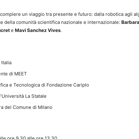
piere un viaggio tra presente e futuro: dalla robotica agli algor
e della comunità scientifica nazionale e internazionale:
Barbara
ucret
e
Mavi Sanchez Vives
.
Italia
ente di MEET
ifica e Tecnologica di Fondazione Cariplo
’Università La Statale
ra del Comune di Milano
le ore 9.30 alle ore 13.30