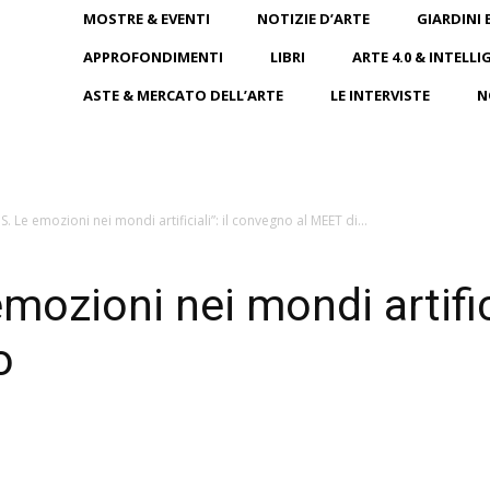
MOSTRE & EVENTI
NOTIZIE D’ARTE
GIARDINI 
APPROFONDIMENTI
LIBRI
ARTE 4.0 & INTELLI
ASTE & MERCATO DELL’ARTE
LE INTERVISTE
N
 Le emozioni nei mondi artificiali”: il convegno al MEET di...
ozioni nei mondi artifici
o