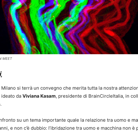
 al MEET
i
,
 Milano si terrà un convegno che merita tutta la nostra attenzio
e ideato da
Viviana Kasam
, presidente di BrainCircleItalia, in c
o
.
fronto su un tema importante quale la relazione tra uomo e mac
anni, e non c’è dubbio: l’ibridazione tra uomo e macchina non è 