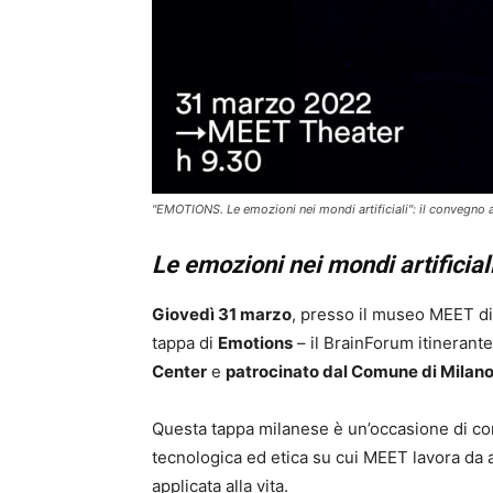
"EMOTIONS. Le emozioni nei mondi artificiali": il convegno
Le emozioni nei mondi artificial
Giovedì 31 marzo
, presso il museo MEET di
tappa di
Emotions
– il BrainForum itinerant
Center
e
patrocinato dal Comune di Milan
Questa tappa milanese è un’occasione di con
tecnologica ed etica su cui MEET lavora da 
applicata alla vita.