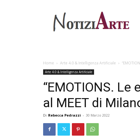
Home
Arte 4.0 & Intelligenza Artificiale
“EMOTIONS.
Arte 4.0 & Intelligenza Artificiale
“EMOTIONS. Le em
al MEET di Milan
Di
Rebecca Pedrazzi
-
30 Marzo 2022