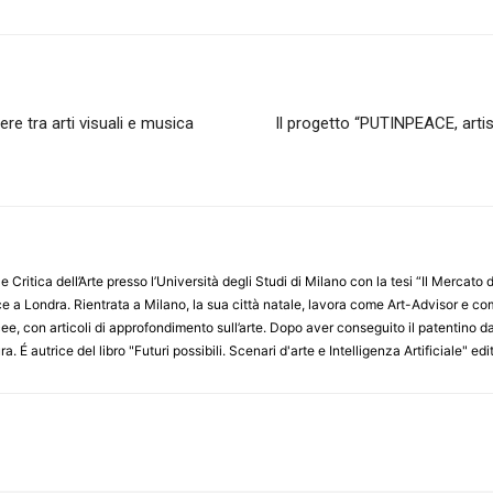
ere tra arti visuali e musica
Il progetto “PUTINPEACE, artis
e Critica dell’Arte presso l’Università degli Studi di Milano con la tesi “Il Mercat
sce a Londra. Rientrata a Milano, la sua città natale, lavora come Art-Advisor e c
cee, con articoli di approfondimento sull’arte. Dopo aver conseguito il patentino da
ura. É autrice del libro "Futuri possibili. Scenari d'arte e Intelligenza Artificiale" 