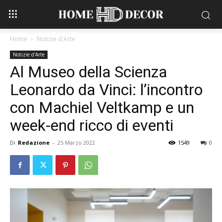
Home
Notizie d'Arte
Notizie d'Arte
Al Museo della Scienza
Leonardo da Vinci: l’incontro
con Machiel Veltkamp e un
week-end ricco di eventi
Di
Redazione
-
25 Marzo 2022
1549
0