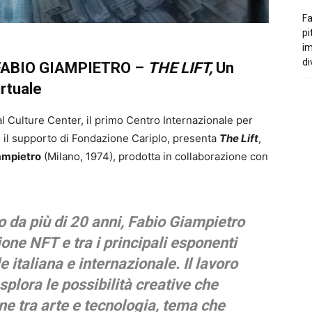
Fa
pi
i
di
FABIO GIAMPIETRO –
THE LIFT,
Un
irtuale
l Culture Center, il primo Centro Internazionale per
on il supporto di Fondazione Cariplo, presenta
The Lift
,
iampietro
(Milano, 1974), prodotta in collaborazione con
o da più di 20 anni, Fabio Giampietro
zione NFT e tra i principali esponenti
e italiana e internazionale. Il lavoro
splora le possibilità creative che
e tra arte e tecnologia, tema che