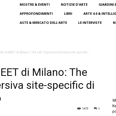
MOSTRE & EVENTI
NOTIZIE D’ARTE
GIARDINI 
APPROFONDIMENTI
LIBRI
ARTE 4.0 & INTELLI
ASTE & MERCATO DELL’ARTE
LE INTERVISTE
N
le al MEET di Milano: The Lift, l’opera immersiva site-specific...
MEET di Milano: The
rsiva site-specific di
o
Wh
Ke
1473
0
po