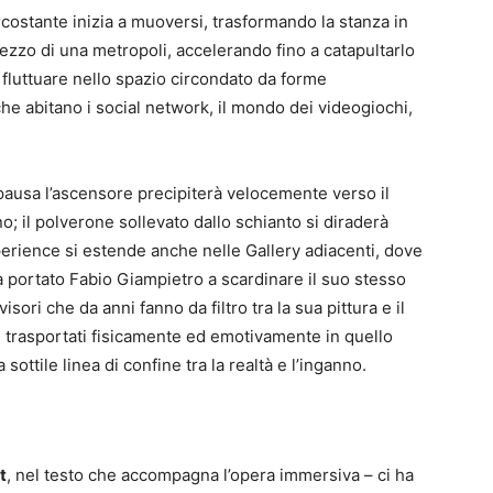
rcostante inizia a muoversi, trasformando la stanza in
zzo di una metropoli, accelerando fino a catapultarlo
e a fluttuare nello spazio circondato da forme
he abitano i social network, il mondo dei videogiochi,
 pausa l’ascensore precipiterà velocemente verso il
 il polverone sollevato dallo schianto si diraderà
perience si estende anche nelle Gallery adiacenti, dove
ha portato Fabio Giampietro a scardinare il suo stesso
isori che da anni fanno da filtro tra la sua pittura e il
re trasportati fisicamente ed emotivamente in quello
ottile linea di confine tra la realtà e l’inganno.
t
, nel testo che accompagna l’opera immersiva – ci ha