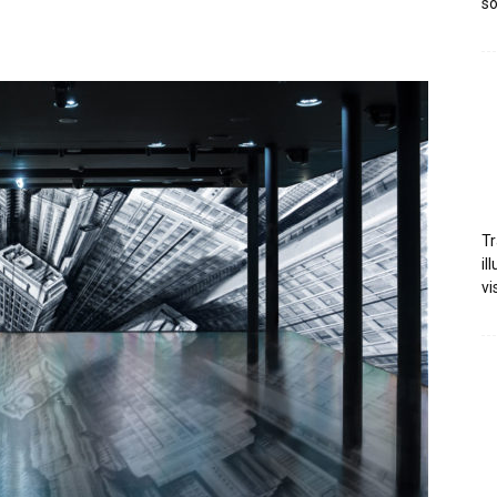
so
Tr
il
vi