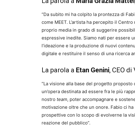
La parola a
Maria Grazia Mattei
“Da subito mi ha colpito la prontezza di Fabi
come MEET. L’artista ha percepito il Centr
proprio media in grado di suggerire possibi
espressive inedite. Siamo nati per essere 
l’ideazione e la produzione di nuovi contenut
digitale e restituire il senso di una ricerca 
La parola a
Etan Genini
, CEO di
“La visione alla base del progetto proposto da
un’opera destinata ad essere fra le più rapp
nostro
team
, poter accompagnare e sostener
motivazione oltre che un onore. Fabio ci ha 
prospettive con lo scopo di evolverne la vis
reazione del pubblico”.