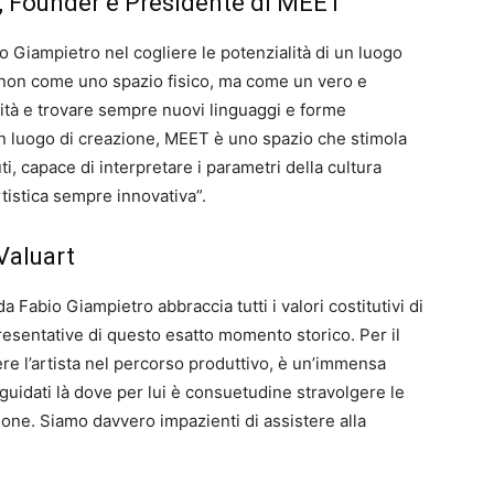
, Founder e Presidente di MEET
o Giampietro nel cogliere le potenzialità di un luogo
o non come uno spazio fisico, ma come un vero e
lità e trovare sempre nuovi linguaggi e forme
un luogo di creazione, MEET è uno spazio che stimola
i, capace di interpretare i parametri della cultura
artistica sempre innovativa”.
 Valuart
 Fabio Giampietro abbraccia tutti i valori costitutivi di
resentative di questo esatto momento storico. Per il
e l’artista nel percorso produttivo, è un’immensa
guidati là dove per lui è consuetudine stravolgere le
ione. Siamo davvero impazienti di assistere alla