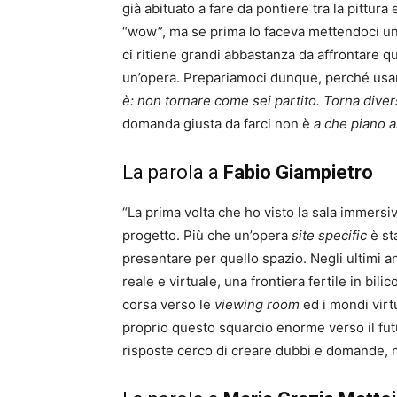
già abituato a fare da pontiere tra la pittura 
“wow”, ma se prima lo faceva mettendoci un
ci ritiene grandi abbastanza da affrontare q
un’opera. Prepariamoci dunque, perché usa
è: non tornare come sei partito. Torna dive
domanda giusta da farci non è
a che piano 
La parola a
Fabio Giampietro
“La prima volta che ho visto la sala immer
progetto. Più che un’opera
site specific
è st
presentare per quello spazio. Negli ultimi a
reale e virtuale, una frontiera fertile in bil
corsa verso le
viewing room
ed i mondi virt
proprio questo squarcio enorme verso il fut
risposte cerco di creare dubbi e domande, ne