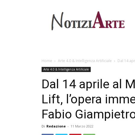
Home
Arte 4.0 & Intelligenza Artificiale
Dal 14 apri
Arte 4.0 & Intelligenza Artificiale
Dal 14 aprile al 
Lift, l’opera imme
Fabio Giampietr
Di
Redazione
-
11 Marzo 2022