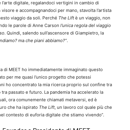
e l’arte digitale, regalandoci vertigini in cambio di
 visore e accompagnandoci per mano, stavolta l’artista
uesto viaggio da soli. Perché
The Lift
è un viaggio, non
ndo le parole di Anne Carson
l’unica regola del viaggio
rso
. Quindi, salendo sull’ascensore di Giampietro, la
andiamo?
ma
che piani abbiamo?”
.
siva di MEET ho immediatamente immaginato questo
ato per me quasi l’unico progetto che potessi
nni ho concentrato la mia ricerca proprio sul confine tra
ico tra passato e futuro. La pandemia ha accelerato la
uali, ora comunemente chiamati metaversi, ed è
uro che ha ispirato
The Lift
, un lavoro col quale più che
l contesto di euforia digitale che stiamo vivendo”.