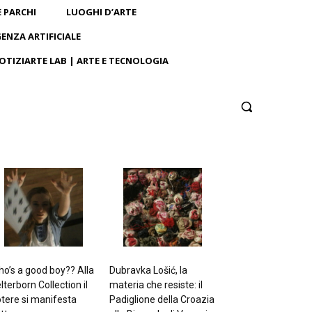
E PARCHI
LUOGHI D’ARTE
GENZA ARTIFICIALE
OTIZIARTE LAB | ARTE E TECNOLOGIA
o’s a good boy?? Alla
Dubravka Lošić, la
lterborn Collection il
materia che resiste: il
tere si manifesta
Padiglione della Croazia