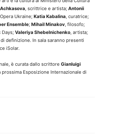
 arti e la cultura al Ministero della Cultura
 Achkasova
, scrittrice e artista;
Antonii
 Opera Ukraine;
Katia Kabalina
, curatrice;
mber Ensemble
;
Mihail Minakov
, filosofo;
c Days;
Valeriya Shebelnichenko
, artista;
a di definizione. In sala saranno presenti
ce iSolar.
nale, è curata dallo scrittore
Gianluigi
lla prossima Esposizione Internazionale di