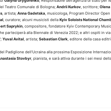
cui
Galyna Grygorenko
, Responsabile dell’agenzia di stato per le
 del Teatro Comunale di Bologna;
Andrii Kurkov
, scrittore;
Olena
ts
, artista;
Anna Gadetska
, musicologa, Program Director Open
al
, curatore; alcuni musicisti della
Kyiv Soloists National Cha
ert Saprykin
, compositore, fondatore Kyiv Contemporary Musi
 che parteciperà alla Biennale di Venezia 2022; e altri ospiti in vi
”;
Yuval Avital
, artista;
Sebastian Clark
, editore della casa editri
 del Padiglione dell’Ucraina alla prossima Esposizione Internazio
nastasia Stovbyr
, pianista, e sarà attiva durante i sei mesi de