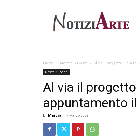
Home
Mostre & Eventi
Al via il progetto Planeta 
Mostre & Eventi
Al via il progett
appuntamento il
Di
Marzia
-
7 Marzo 2022