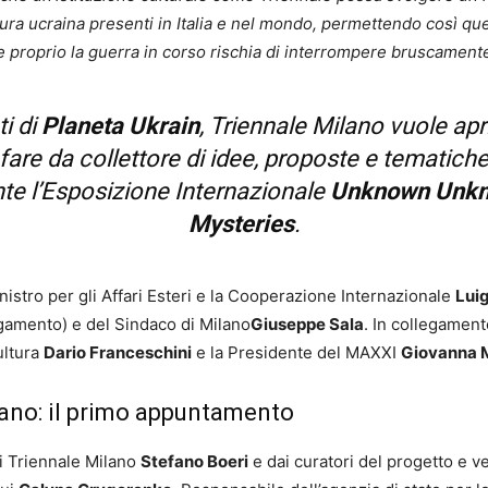
tura ucraina presenti in Italia e nel mondo, permettendo così qu
che proprio la guerra in corso rischia di interrompere bruscamente
i di
Planeta Ukrain
, Triennale Milano vuole ap
 fare da collettore di idee, proposte e tematich
te l’Esposizione Internazionale
Unknown Unkno
Mysteries
.
nistro per gli Affari Esteri e la Cooperazione Internazionale
Luig
egamento) e del Sindaco di Milano
Giuseppe Sala
. In collegamen
ultura
Dario Franceschini
e la Presidente del MAXXI
Giovanna 
lano: il primo appuntamento
di Triennale Milano
Stefano Boeri
e dai curatori del progetto e v