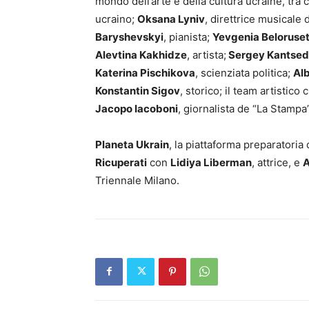
mondo dell’arte e della cultura ucraine, tra 
ucraino;
Oksana Lyniv
, direttrice musicale
Baryshevskyi
, pianista;
Yevgenia Beloruse
Alevtina Kakhidze
, artista;
Sergey Kantsed
Katerina Pischikova
, scienziata politica;
Alb
Konstantin Sigov
, storico; il team artistico
Jacopo Iacoboni
, giornalista de “La Stampa
Planeta Ukrain
, la piattaforma preparatoria
Ricuperati
con
Lidiya Liberman
, attrice, e
A
Triennale Milano.