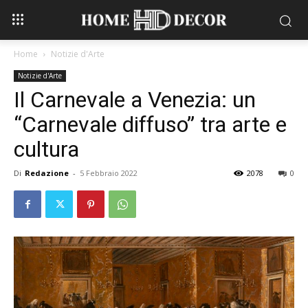
Home
Notizie d'Arte
Notizie d'Arte
Il Carnevale a Venezia: un
“Carnevale diffuso” tra arte e
cultura
Di
Redazione
-
5 Febbraio 2022
2078
0