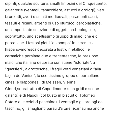
dipinti, qualche scultura, smalti limosini del Cinquecento,
galanterie (ventagli, tabacchiere, astucci e orologi), vetri,
bronzetti, avori e smalti medioevali, paramenti sacri,
tessuti e ricami, argenti di uso liturgico, ceroplastiche,
una importante selezione di oggetti archeologici e,
soprattutto, uno sceltissimo gruppo di maioliche e di
porcellane. I fastosi piatti “da pompa” in ceramica
hispano-moresca decorata a lustro metallico, le
ceramiche persiane due e trecentesche, le preziose
maioliche italiane decorate con scene “istoriate”, a
“quartieri”, a grottesche, i fragili vetri veneziani o “alla
façon de Venise”, lo sceltissimo gruppo di porcellane
cinesi e giapponesi, di Meissen, Vienna,
Ginori,soprattutto di Capodimonte (con gridi e scene
galanti) e di Napoli (col busto in biscuit di Tolomeo
Sotere e le celebri panchine). I ventagli e gli orologi da
taschino, gli smaglianti parati d’altare ricamati ma anche