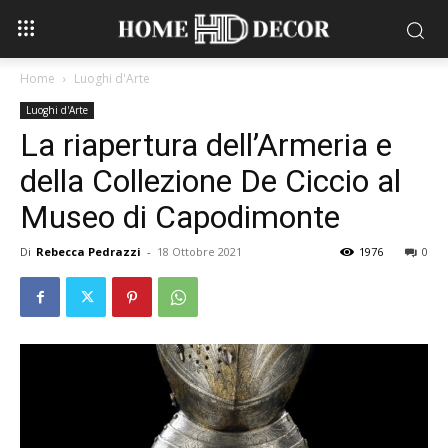
Home
Luoghi d'Arte
Luoghi d'Arte
La riapertura dell’Armeria e
della Collezione De Ciccio al
Museo di Capodimonte
Di
Rebecca Pedrazzi
-
18 Ottobre 2021
1976
0