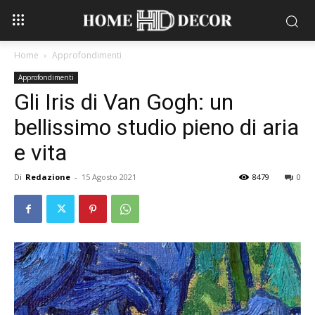
Home
Approfondimenti
Approfondimenti
Gli Iris di Van Gogh: un
bellissimo studio pieno di aria
e vita
Di
Redazione
-
15 Agosto 2021
8479
0