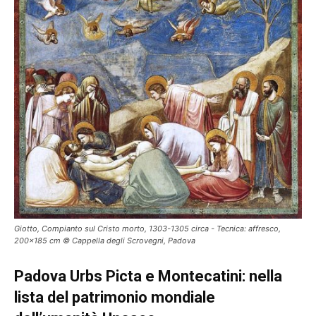
Giotto, Compianto sul Cristo morto, 1303-1305 circa - Tecnica: affresco,
200×185 cm © Cappella degli Scrovegni, Padova
Padova Urbs Picta e Montecatini: nella
lista del patrimonio mondiale