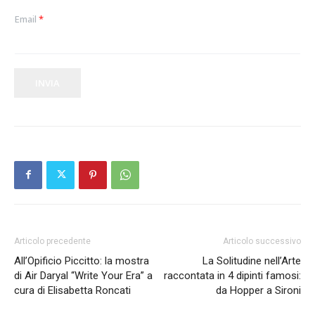
Email
*
INVIA
Articolo precedente
Articolo successivo
All’Opificio Piccitto: la mostra
La Solitudine nell’Arte
di Air Daryal “Write Your Era” a
raccontata in 4 dipinti famosi:
cura di Elisabetta Roncati
da Hopper a Sironi