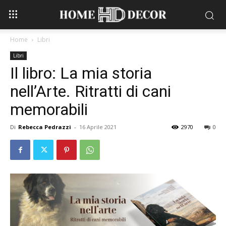
Home
Libri
Libri
Il libro: La mia storia
nell’Arte. Ritratti di cani
memorabili
Di
Rebecca Pedrazzi
-
16 Aprile 2021
2970
0