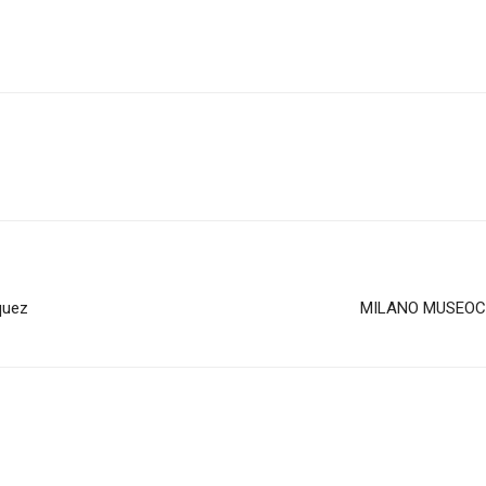
quez
MILANO MUSEOCITY