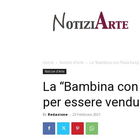
Home
Notizie d'Arte
La “Bambina con l’hula hoop
Notizie d'Arte
La “Bambina con 
per essere vend
Di
Redazione
-
23 Febbraio 2021