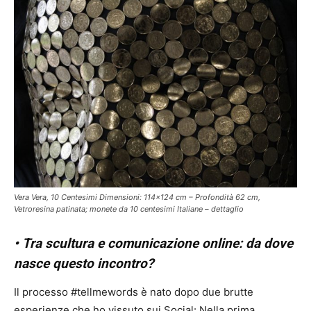
Vera Vera, 10 Centesimi Dimensioni: 114×124 cm – Profondità 62 cm,
Vetroresina patinata; monete da 10 centesimi Italiane – dettaglio
• Tra scultura e comunicazione online: da dove
nasce questo incontro?
Il processo #tellmewords è nato dopo due brutte
esperienze che ho vissuto sui Social: Nella prima