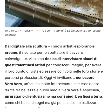
Vera Vera, #V #Venus – 114 x 124 cm, Profondità 62 cm Materiali: Terracotta
smaltata
Dal digitale alla scultura
– i nuovi
artisti esplorano e
creano
: il risultato per lo spettatore è davvero
coinvolgente. Abbiamo
deciso di intervistare alcuni di
questi talentuosi artisti
per conoscerli meglio, per avere
il loro punto di vista ed essere coinvolti nelle loro storie e
percorsi professionali. Oggi vi invitiamo a
conoscere
Vera Vera
, un’artista molto interessante che crea opere
d’Arte tra bellezza e nuovi media. Vera Vera è esplosiva,
un uragano di entusiasmo ma con i piedi ben fissi a terra
,
come chi ha tanti sogni ma già pensa a come realizzarli.